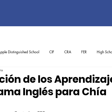
pple Distinguished School
CIF
CRA
FER
High Scho
ra
ol
Preschool
School Achievements
Staff Achievements
ción de los Aprendizaj
rama Inglés para Chía