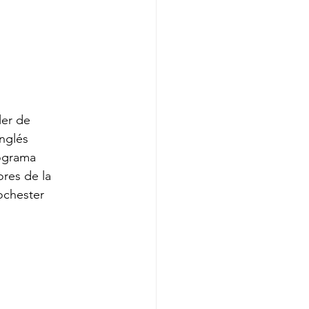
ler de
nglés
rograma
ores de la
ochester