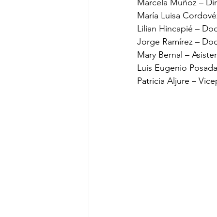
Marcela Muñoz – Dire
María Luisa Cordové
Lilian Hincapié – Do
Jorge Ramírez – Doc
Mary Bernal – Asiste
Luis Eugenio Posada 
Patricia Aljure – Vic