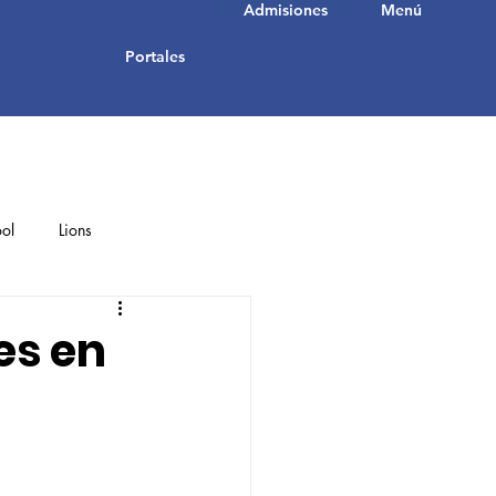
Admisiones
Menú
Portales
ol
Lions
Student Achievements
es en