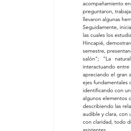
acompañamiento en la
preguntaron, trabaja
llevaron algunas her
Seguidamente, inicia
las cuales los estud
Hincapié, demostraro
semestre, presentan
salón"; "La natura
interactuando entre e
apreciando el gran a
ejes fundamentales q
identificando con un
algunos elementos de
describiendo las rela
audible y clara, con
con claridad, todo d
asistentes.