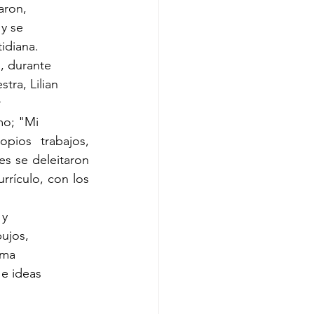
aron,
 y se
idiana.
, durante
tra, Lilian
r
mo; "Mi
pios trabajos, 
es se deleitaron 
rículo, con los 
 y
bujos,
rma
 e ideas