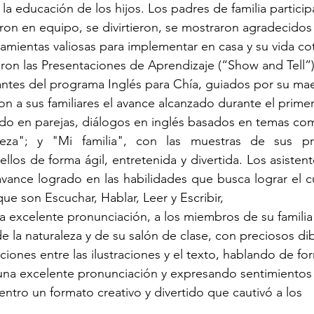
 educación de los hijos. Los padres de familia particip
ron en equipo, se divirtieron, se mostraron agradecidos
ramientas valiosas para implementar en casa y su vida cot
ron las Presentaciones de Aprendizaje (“Show and Tell”)
iantes del programa Inglés para Chía, guiados por su maes
n a sus familiares el avance alcanzado durante el prime
do en parejas, diálogos en inglés basados en temas co
leza"; y "Mi familia", con las muestras de sus pro
llos de forma ágil, entretenida y divertida. Los asistent
vance logrado en las habilidades que busca lograr el cur
ue son Escuchar, Hablar, Leer y Escribir,
a excelente pronunciación, a los miembros de su familia
 la naturaleza y de su salón de clase, con preciosos di
ciones entre las ilustraciones y el texto, hablando de fo
 una excelente pronunciación y expresando sentimientos
entro un formato creativo y divertido que cautivó a los