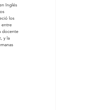
en Inglés
los
eció los
 entre
la docente
, y la
semanas