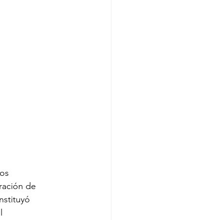
los
ración de
nstituyó
l