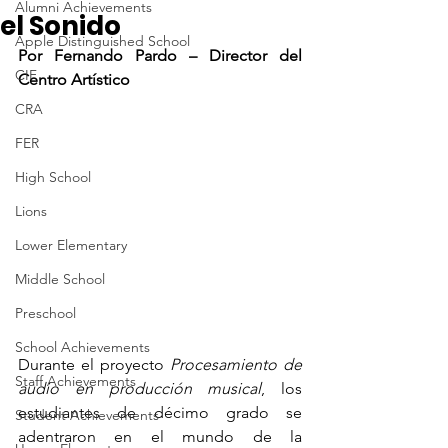
Alumni Achievements
el Sonido
Apple Distinguished School
Por Fernando Pardo – Director del 
CIF
Centro Artístico
CRA
FER
High School
Lions
Lower Elementary
Middle School
Preschool
School Achievements
Durante el proyecto 
Procesamiento de 
Staff Achievements
audio en producción musical
, los 
estudiantes de décimo grado se 
Student Achievements
adentraron en el mundo de la 