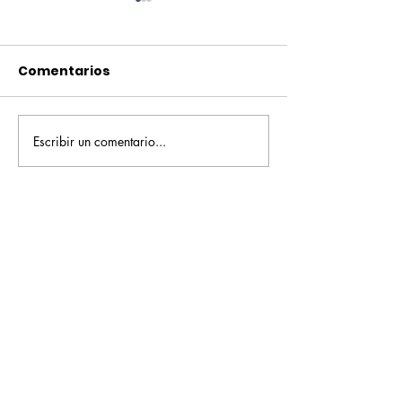
Comentarios
Escribir un comentario...
Pequeños escritores,
Orgullo
grandes historias
Rochesteriano
piscinas naci