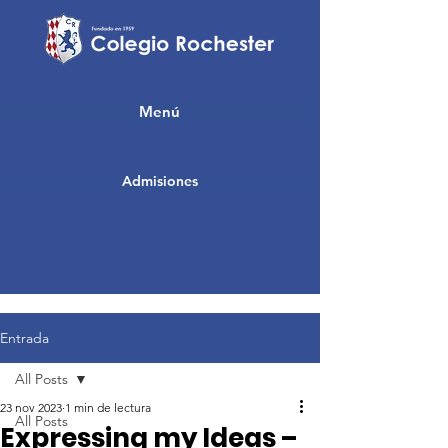
Menú
Admisiones
Entrada
All Posts
23 nov 2023
1 min de lectura
All Posts
Expressing my Ideas –