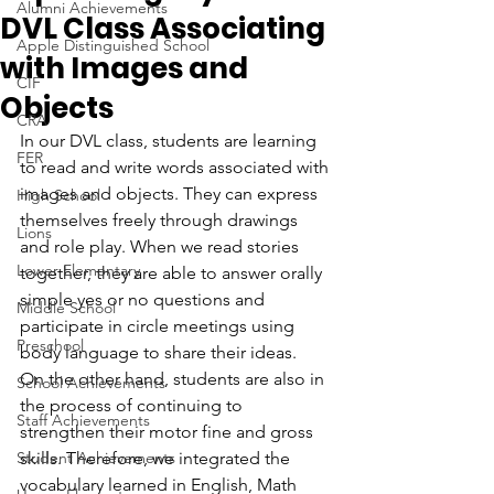
Alumni Achievements
DVL Class Associating
Apple Distinguished School
with Images and
CIF
Objects
CRA
In our DVL class, students are learning 
FER
to read and write words associated with 
images and objects. They can express 
High School
themselves freely through drawings 
Lions
and role play. When we read stories 
Lower Elementary
together, they are able to answer orally 
simple yes or no questions and 
Middle School
participate in circle meetings using 
Preschool
body language to share their ideas.
On the other hand, students are also in 
School Achievements
the process of continuing to 
Staff Achievements
strengthen their motor fine and gross 
Student Achievements
skills. Therefore, we integrated the 
vocabulary learned in English, Math 