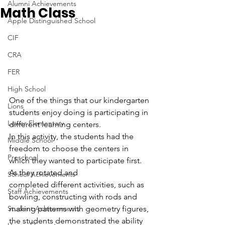
Alumni Achievements
Math Class
Apple Distinguished School
CIF
CRA
FER
High School
One of the things that our kindergarten 
Lions
students enjoy doing is participating in 
Lower Elementary
different learning centers.
In this activity, the students had the 
Middle School
freedom to choose the centers in 
Preschool
which they wanted to participate first. 
As they rotated and 
School Achievements
completed different activities, such as 
Staff Achievements
bowling, constructing with rods and 
Student Achievements
making patterns with geometry figures, 
the students demonstrated the ability 