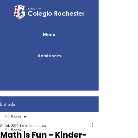
Menú
Admisiones
Entrada
All Posts
21 feb 2022
1 min de lectura
All Posts
Math is Fun – Kinder-