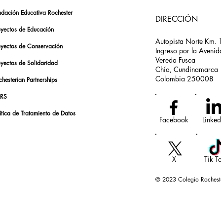
ndación Educativa Rochester
DIRECCIÓN
oyectos de Educación
Autopista Norte Km. 
oyectos de Conservación
Ingreso por la Avenid
Vereda Fusca
oyectos de Solidaridad
Chía, Cundinamarca
Colombia 250008
hesterian Partnerships
RS
ítica de Tratamiento de Datos
Facebook
Linked
X
Tik T
© 2023 Colegio Rochest