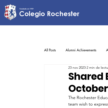
All Posts
Alumni Achievements
A
23 nov 2023
2 min de lect
Lower Elementary
Middle Scho
Shared B
October
Upper Elementary
The Rochester Educat
team wish to express