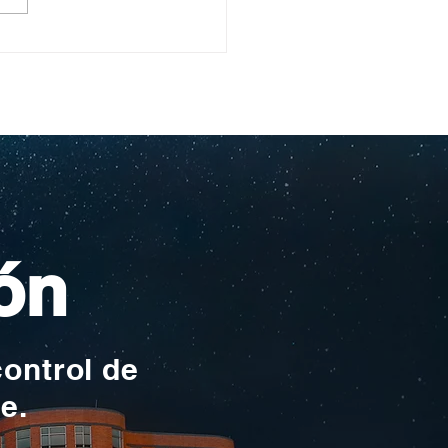
ullo Rochesteriano
as piscinas
ionales
ón
control de
te.