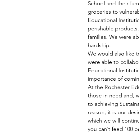
School and their fami
groceries to vulnerab
Educational Institut
perishable products,
families. We were abl
hardship. 
We would also like to
were able to collabor
Educational Institut
importance of comin
At the Rochester Edu
those in need and, w
to achieving Sustain
reason, it is our des
which we will contin
you can’t feed 100 p