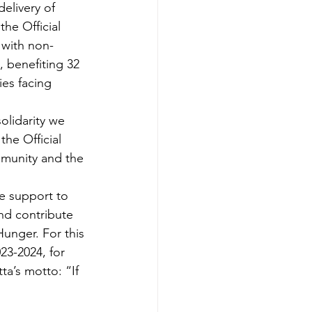
elivery of 
the Official 
 with non-
 benefiting 32 
ies facing 
olidarity we 
the Official 
mmunity and the 
e support to 
nd contribute 
unger. For this 
23-2024, for 
a’s motto: “If 