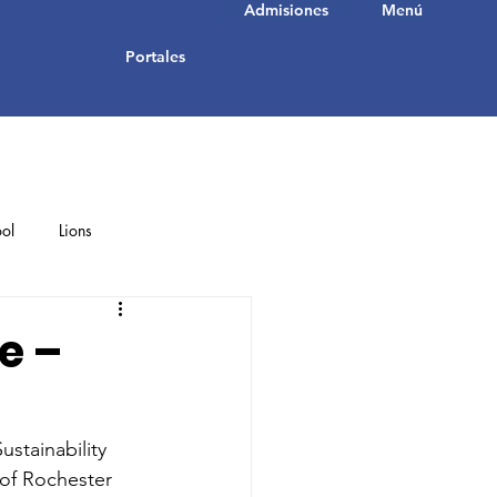
Admisiones
Menú
Portales
ol
Lions
Student Achievements
e –
stainability 
 of Rochester 