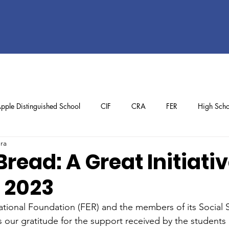
pple Distinguished School
CIF
CRA
FER
High Scho
ura
ol
Preschool
School Achievements
Staff Achievements
read: A Great Initiativ
 2023
ional Foundation (FER) and the members of its Social Su
 our gratitude for the support received by the students