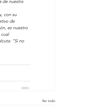
a de nuestra 
, con su 
etivo de 
ón, es nuestro 
 cual 
cuta: “Si no 
Ver todo