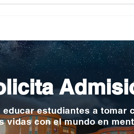
Pequeños escritores,
Org
grandes historias
en l
nac
licita Admisi
y educar estudiantes a tomar 
s vidas con el mundo en men