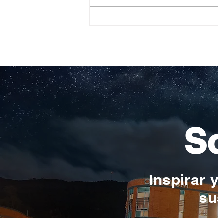
Construyendo su propio
camino: la historia de
Verónica Ardila Platín,
promoción 2017
So
Inspirar 
su