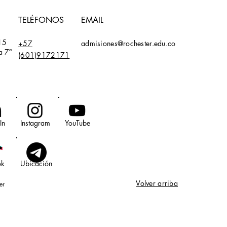
TELÉFONOS
EMAIL
15
+57
admisiones@rochester.edu.co
a 7ª
(601)9172171
In
Instagram
YouTube
ok
Ubicación
Volver arriba
er