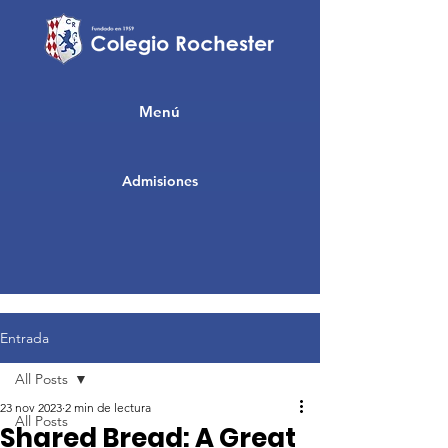
Menú
Admisiones
Entrada
All Posts
23 nov 2023
2 min de lectura
All Posts
Shared Bread: A Great