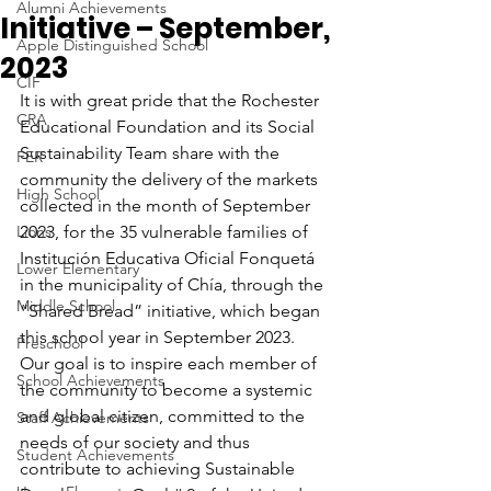
Alumni Achievements
Initiative – September,
Apple Distinguished School
2023
CIF
It is with great pride that the Rochester 
CRA
Educational Foundation and its Social 
Sustainability Team share with the 
FER
community the delivery of the markets 
High School
collected in the month of September 
Lions
2023, for the 35 vulnerable families of 
Institución Educativa Oficial Fonquetá 
Lower Elementary
in the municipality of Chía, through the 
Middle School
“Shared Bread” initiative, which began 
this school year in September 2023. 
Preschool
Our goal is to inspire each member of 
School Achievements
the community to become a systemic 
and global citizen, committed to the 
Staff Achievements
needs of our society and thus 
Student Achievements
contribute to achieving Sustainable 