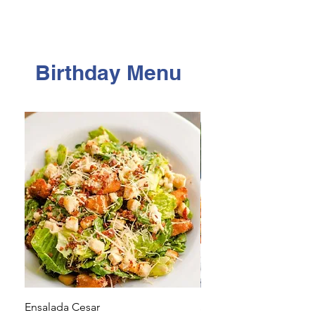
Birthday Menu
Ensalada Cesar
Spaghetti with bologn