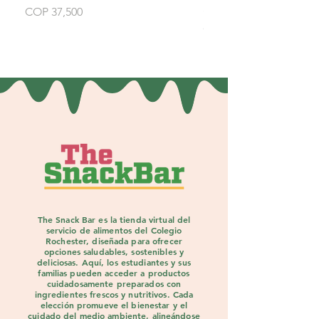
and parmesan cheese
Price
COP 37,500
Price
COP 37,500
The Snack Bar es la tienda virtual del
servicio de alimentos del Colegio
Rochester, diseñada para ofrecer
opciones saludables, sostenibles y
deliciosas. Aquí, los estudiantes y sus
familias pueden acceder a productos
cuidadosamente preparados con
ingredientes frescos y nutritivos. Cada
elección promueve el bienestar y el
cuidado del medio ambiente, alineándose