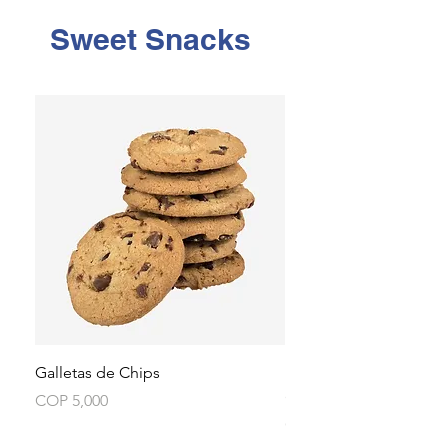
Sweet Snacks
Galletas de Chips
Blueberry and chocola
(120 gr)
Price
COP 5,000
Price
COP 4,000