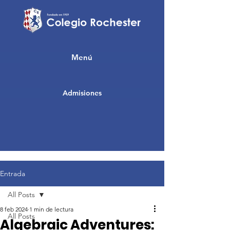
Menú
Admisiones
Entrada
All Posts
8 feb 2024
1 min de lectura
All Posts
Algebraic Adventures: