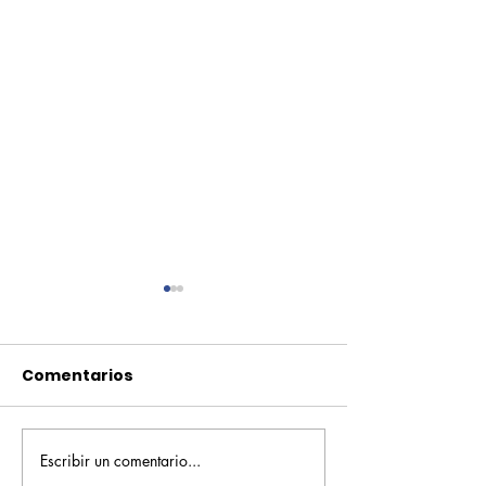
Comentarios
Escribir un comentario...
Pequeños escritores,
Orgullo