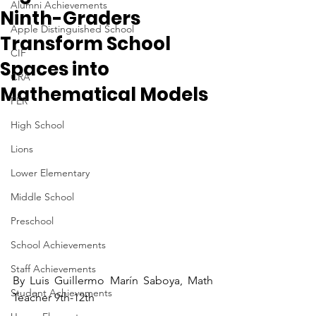
Alumni Achievements
Ninth-Graders
Apple Distinguished School
Transform School
CIF
Spaces into
CRA
Mathematical Models
FER
High School
Lions
Lower Elementary
Middle School
Preschool
School Achievements
Staff Achievements
By Luis Guillermo Marín Saboya, Math 
Student Achievements
Teacher 9th-12th