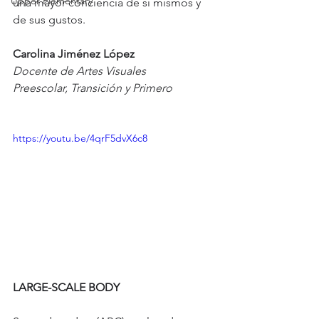
Upper Elementary
una mayor conciencia de sí mismos y 
de sus gustos.
Carolina Jiménez López 
Docente de Artes Visuales 
Preescolar, Transición y Primero
https://youtu.be/4qrF5dvX6c8
LARGE-SCALE BODY