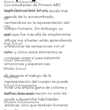
Alumni Achievements
Los estudiantes de Primero ABC 
Apple Distinguished School
exploraron el arte en una escala más 
grande de lo acostumbrado, 
CIF
centrándose en la representación del 
CRA
cuerpo humano. Sin embargo, su 
enfoque fue más allá de simplemente 
FER
dibujar sus siluetas; están aprendiendo 
High School
a relacionar las sensaciones con el 
Lions
color y cómo estos elementos se 
conectan entre sí para transmitir 
Lower Elementary
emociones y experiencias.
Middle School
Al observar el trabajo de la 
Preschool
representación del cuerpo se puede 
School Achievements
notar una amplia gama de colores y 
estilos. Esta exploración no solo les 
Staff Achievements
ayuda a desarrollar habilidades 
Student Achievements
artísticas, sino que también fomenta 