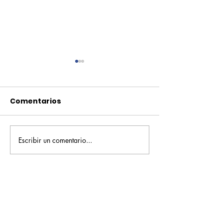
Comentarios
Escribir un comentario...
Pequeños escritores,
Orgullo
grandes historias
Rochesteriano
piscinas naci