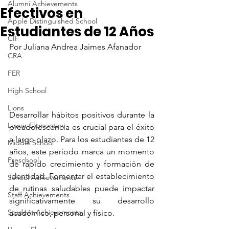
Alumni Achievements
Efectivos en
Apple Distinguished School
Estudiantes de 12 Años
CIF
Por Juliana Andrea Jaimes Afanador
CRA
FER
High School
Lions
Desarrollar hábitos positivos durante la 
Lower Elementary
preadolescencia es crucial para el éxito 
a largo plazo. Para los estudiantes de 12 
Middle School
años, este período marca un momento 
Preschool
de rápido crecimiento y formación de 
identidad. Fomentar el establecimiento 
School Achievements
de rutinas saludables puede impactar 
Staff Achievements
significativamente su desarrollo 
Student Achievements
académico, personal y físico.