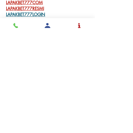
LAPAKBET777COM
LAPAKBET777RESMI
LAPAKBET777LOGIN
ALTERNATIFLAPAKBET
LAPAKBET777DAFTAR
LAPAKBET777OFFICIALL
LAPAKBET777VVIP
SITUSGACOR
LAPAKBET777
LAPAKBET777ALTERNATIF
GACORHABIS
Me gusta
Reaccionar
Solicita
Admisión