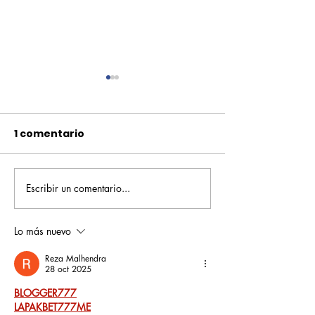
1 comentario
Escribir un comentario...
Pequeños escritores,
Orgullo
grandes historias
Rochesteriano
piscinas naci
Lo más nuevo
Reza Malhendra
28 oct 2025
BLOGGER777
LAPAKBET777ME