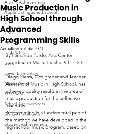
Alumni Achievements
Music Production in
Apple Distinguished School
High School through
CIF
Advanced
CRA
Programming Skills
FER
Actualizado:
6 dic 2023
High School
By 
Fernando Pardo, Arts Center 
Coordinator Music Teacher 9th - 12th
Lions
Lower Elementary
Diego Sierra, 10th grader and Teacher 
Middle School
Assistant of Music in High School, has 
achieved quality results in the area of 
Preschool
music production for the collective 
School Achievements
assembly.
Programming is a fundamental part of 
Staff Achievements
the method we have developed in the 
Student Achievements
high school music program, based on 