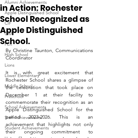
Alumni Achievements
in Action: Rochester
Apple Distinguished School
School Recognized as
CIF
Apple Distinguished
CRA
School.
FER
By Christine Taunton, Communications 
High School
Coordinator
Lions
It is with great excitement that 
Lower Elementary
Rochester School shares a glimpse of 
Middle School
the celebration that took place on 
December 1 at their facility to 
Preschool
commemorate their recognition as an 
School Achievements
Apple Distinguished School for the 
period 2023-2026. This is an 
Staff Achievements
achievement that highlights not only 
Student Achievements
their ongoing commitment to 