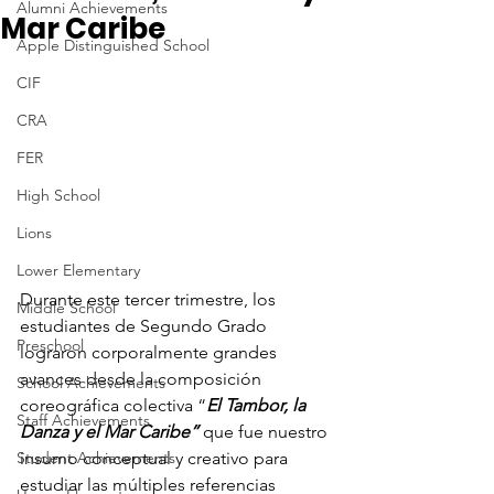
Alumni Achievements
Mar Caribe
Apple Distinguished School
CIF
CRA
FER
High School
Lions
Lower Elementary
Durante este tercer trimestre, los 
Middle School
estudiantes de Segundo Grado 
Preschool
lograron corporalmente grandes 
avances desde la composición 
School Achievements
coreográfica colectiva “
El Tambor, la 
Staff Achievements
Danza y el Mar Caribe”
 que fue nuestro 
Student Achievements
insumo conceptual y creativo para 
estudiar las múltiples referencias 