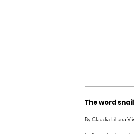
The word snail
By Claudia Liliana V