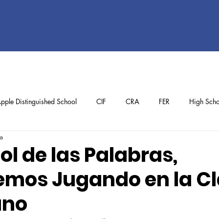
pple Distinguished School
CIF
CRA
FER
High Scho
a
ol
Preschool
School Achievements
Staff Achievements
ol de las Palabras,
mos Jugando en la Cl
ano