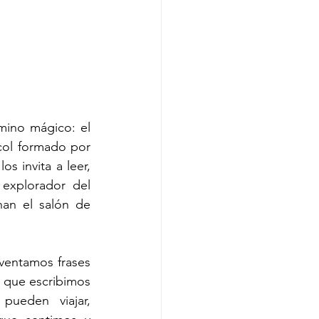
mino mágico: el 
col formado por 
s invita a leer, 
explorador del 
nan el salón de 
nventamos frases 
 que escribimos 
ueden viajar, 