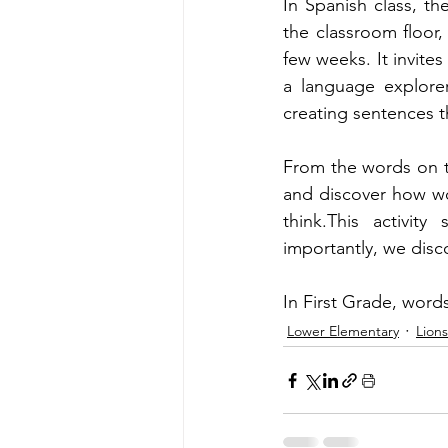
In Spanish class, th
the classroom floor,
few weeks. It invite
a language explore
creating sentences th
From the words on th
and discover how wo
think.This activit
importantly, we disc
In First Grade, words
Lower Elementary
Lions