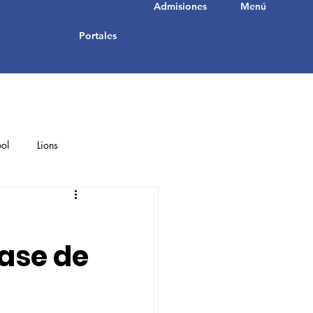
Admisiones
Menú
Portales
ol
Lions
Student Achievements
ase de