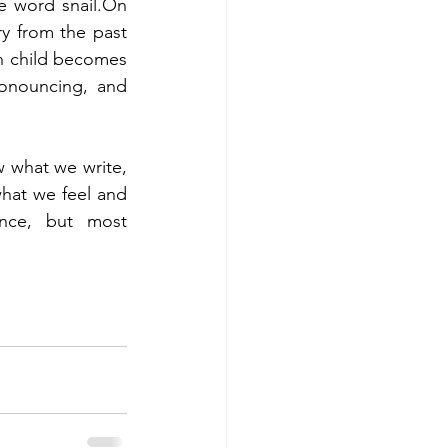
e word snail.On 
y from the past 
h child becomes 
onouncing, and 
 what we write, 
hat we feel and 
ence, but most 