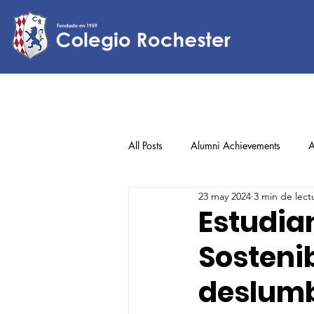
All Posts
Alumni Achievements
A
23 may 2024
3 min de lect
Lower Elementary
Middle Scho
Estudian
Sostenib
Upper Elementary
deslum