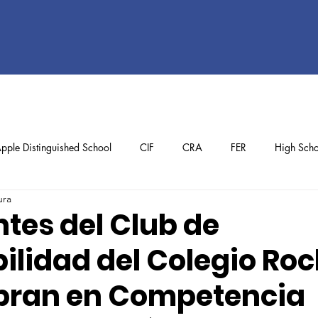
pple Distinguished School
CIF
CRA
FER
High Scho
ura
ol
Preschool
School Achievements
Staff Achievements
tes del Club de
ilidad del Colegio Ro
bran en Competencia