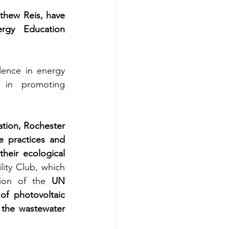
thew Reis, have 
rgy Education 
ence in energy 
 in promoting 
tion, Rochester 
 practices and 
eir ecological 
ity Club, which 
tion of the 
UN 
f photovoltaic 
 the wastewater 