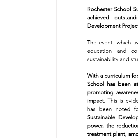
Rochester School Sus
achieved outstand
Development Project
The event, which aw
education and com
sustainability and st
With a curriculum fo
School has been at 
promoting awarenes
impact. 
This is evid
has been noted for
Sustainable Develo
power, the reductio
treatment plant, am