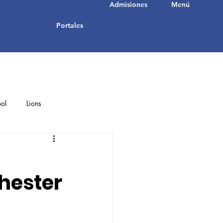
Admisiones
Menú
Portales
ol
Lions
Student Achievements
chester