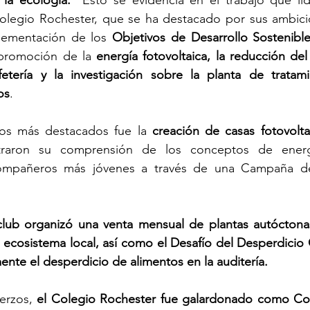
la ecología.
  Esto se evidencia en el trabajo que li
Colegio Rochester, que se ha destacado por sus ambici
lementación de los 
Objetivos de Desarrollo Sostenib
 promoción de la 
energía fotovoltaica, la reducción del
fetería y la investigación sobre la planta de tratam
os
.
os más destacados fue la 
creación de casas fotovolta
traron su comprensión de los conceptos de energí
ompañeros más jóvenes a través de una Campaña d
club organizó una venta mensual de plantas autóctonas
l ecosistema local, así como el Desafío del Desperdicio 
mente el desperdicio de alimentos en la auditería.
erzos, 
el Colegio Rochester fue galardonado como Col