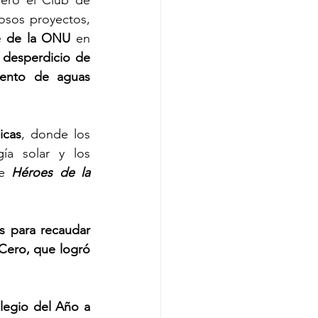
deró el Club de 
osos proyectos, 
le de la ONU 
en 
 desperdicio de 
iento de aguas 
icas
, donde los 
a solar y los 
e 
Héroes de la 
 para recaudar 
Cero, que logró 
egio del Año a 