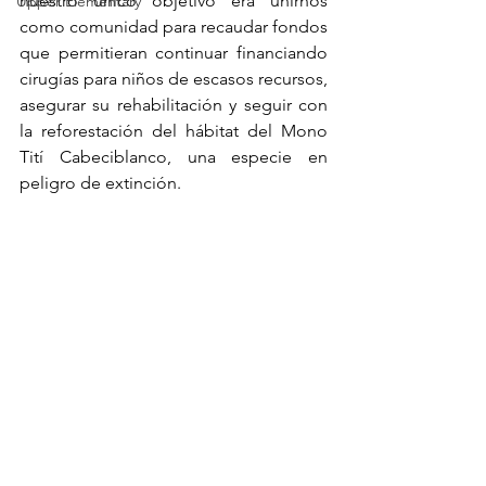
nuestro único objetivo era unirnos 
Upper Elementary
como comunidad para recaudar fondos 
que permitieran continuar financiando 
cirugías para niños de escasos recursos, 
asegurar su rehabilitación y seguir con 
la reforestación del hábitat del Mono 
Tití Cabeciblanco, una especie en 
peligro de extinción.