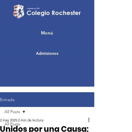
Menú
Admisiones
Entrada
All Posts
2 may 2025
2 min de lectura
All Posts
Unidos por una Causa: