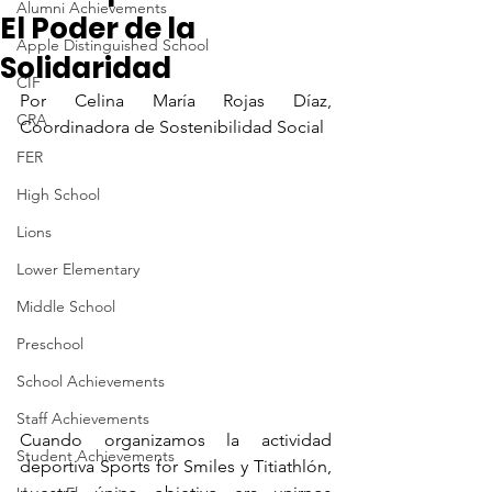
Alumni Achievements
El Poder de la
Apple Distinguished School
Solidaridad
CIF
Por Celina María Rojas Díaz, 
CRA
Coordinadora de Sostenibilidad Social
FER
High School
Lions
Lower Elementary
Middle School
Preschool
School Achievements
Staff Achievements
Cuando organizamos la actividad 
Student Achievements
deportiva Sports for Smiles y Titiathlón, 