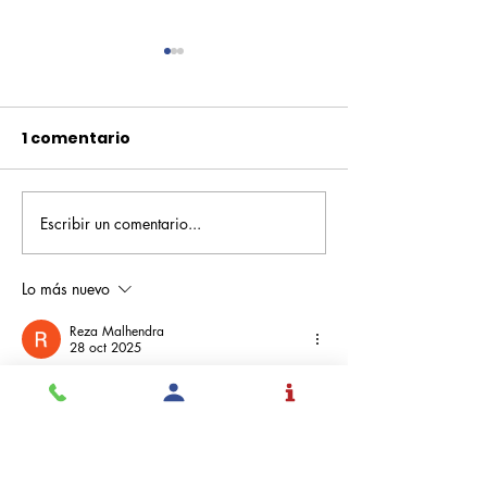
1 comentario
Escribir un comentario...
Pequeños escritores,
Orgullo
grandes historias
Rochesteriano
piscinas naci
Lo más nuevo
Reza Malhendra
28 oct 2025
BLOGGER777
LAPAKBET777ME
LAPAKBET777COM
LAPAKBET777RESMI
LAPAKBET777LOGIN