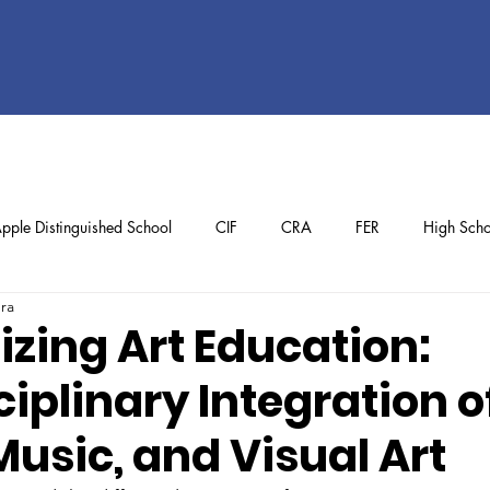
pple Distinguished School
CIF
CRA
FER
High Scho
ura
ol
Preschool
School Achievements
Staff Achievements
zing Art Education:
ciplinary Integration o
usic, and Visual Art