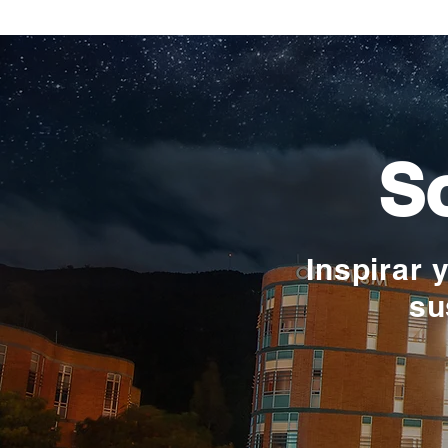
Verónica Ardila Platín,
promoción 2017
So
Inspirar 
su