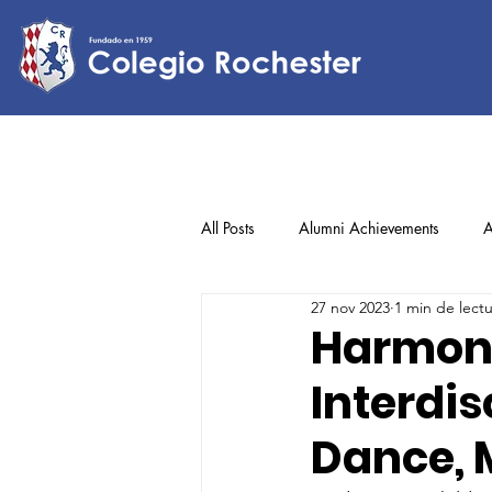
All Posts
Alumni Achievements
A
27 nov 2023
1 min de lect
Lower Elementary
Middle Scho
Harmoni
Interdis
Upper Elementary
Dance, M