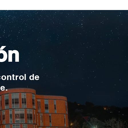
ionales
ón
control de
te.