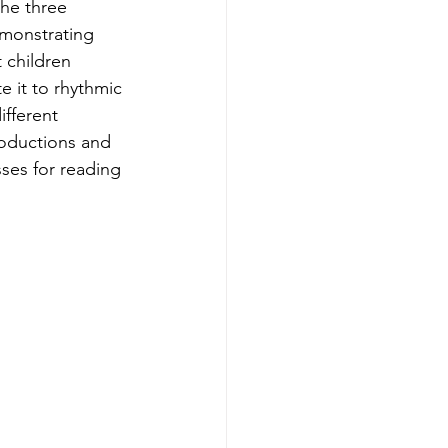
the three 
emonstrating 
 children 
 it to rhythmic 
ifferent 
roductions and 
ses for reading 