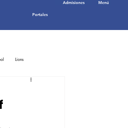
Admisiones
Menú
Portales
ol
Lions
Student Achievements
f