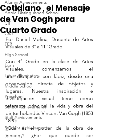
Alumni Achievements
Cotidiano , el Mensaje
Apple Distinguished School
de Van Gogh para
CIF
Cuarto Grado
CRA
Por Daniel Molina, Docente de Artes 
FER
Visuales de 3° a 11° Grado
High School
Con 4° Grado en la clase de Artes 
Lions
Visuales, comenzamos el 
Lower Elementary
año dibujando con lápiz, desde una 
observación directa de objetos y 
Middle School
lugares. Nuestra inspiración e 
Preschool
investigación visual tiene como 
referente principal la vida y obra del 
School Achievements
pintor holandés Vincent Van Gogh (1853 
Staff Achievements
1890).
Student Achievements
¿Cuál es el poder de la obra de 
Vincent? ¿Por qué puede ser 