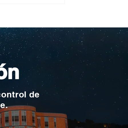
ullo Rochesteriano
as piscinas
ionales
ón
control de
te.