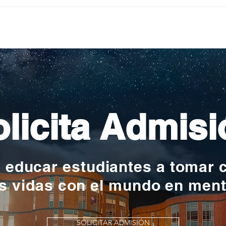
Pequeños escritores,
Org
grandes historias
en l
nac
licita Admisi
y educar estudiantes a tomar 
s vidas con el mundo en men
SOLICITAR ADMISIÓN