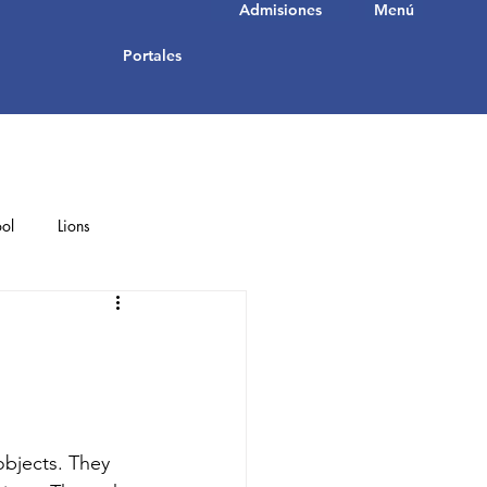
Admisiones
Menú
Portales
ol
Lions
Student Achievements
bjects. They 