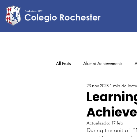
All Posts
Alumni Achievements
A
23 nov 2023
1 min de lect
Lower Elementary
Middle Scho
Learnin
Achiev
Upper Elementary
Actualizado:
17 feb
During the unit of 