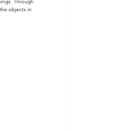
hings. Through 
the objects in 