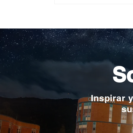
Construyendo su propio
camino: la historia de
Verónica Ardila Platín,
promoción 2017
So
Inspirar 
su