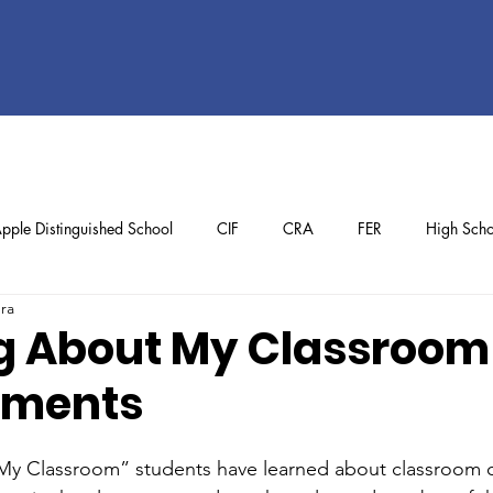
pple Distinguished School
CIF
CRA
FER
High Scho
ura
ol
Preschool
School Achievements
Staff Achievements
g About My Classroom
ements
 “My Classroom” students have learned about classroom o