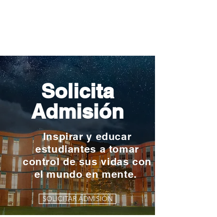
piscinas naci
Solicita
Admisión
Inspirar y educar
estudiantes a tomar
control de sus vidas con
el mundo en mente.
SOLICITAR ADMISIÓN