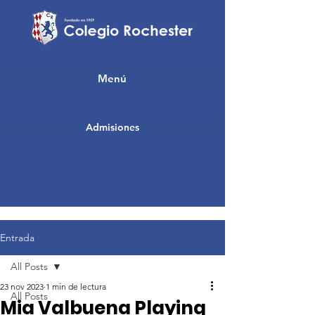
Menú
Admisiones
Entrada
All Posts
23 nov 2023
1 min de lectura
All Posts
Mia Valbuena Playing