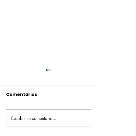
Comentarios
Escribir un comentario...
Pequeños escritores,
Orgullo
grandes historias
Rochesteriano