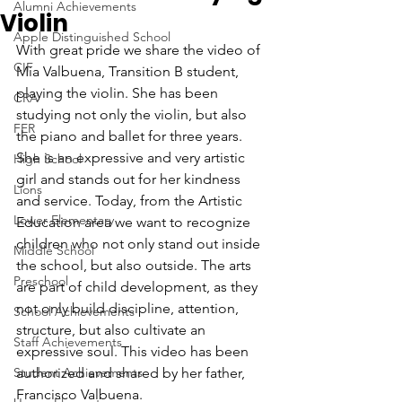
Alumni Achievements
Violin
Apple Distinguished School
With great pride we share the video of 
CIF
Mia Valbuena, Transition B student, 
playing the violin. She has been 
CRA
studying not only the violin, but also 
FER
the piano and ballet for three years. 
She is an expressive and very artistic 
High School
girl and stands out for her kindness 
Lions
and service. Today, from the Artistic 
Lower Elementary
Education area we want to recognize 
children who not only stand out inside 
Middle School
the school, but also outside. The arts 
Preschool
are part of child development, as they 
not only build discipline, attention, 
School Achievements
structure, but also cultivate an 
Staff Achievements
expressive soul. This video has been 
Student Achievements
authorized and shared by her father, 
Francisco Valbuena.