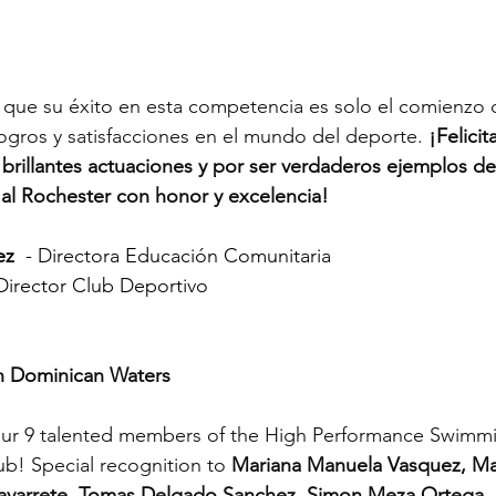
que su éxito en esta competencia es solo el comienzo 
 logros y satisfacciones en el mundo del deporte. 
¡Felicit
rillantes actuaciones y por ser verdaderos ejemplos de
r al Rochester con honor y excelencia!
ez
  - Directora Educación Comunitaria
 Director Club Deportivo
in Dominican Waters
our 9 talented members of the High Performance Swimm
b! Special recognition to 
Mariana Manuela Vasquez, Ma
avarrete, Tomas Delgado Sanchez, Simon Meza Ortega, 