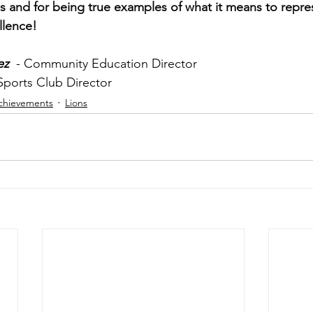
es and for being true examples of what it means to repr
llence!
ez
 - Community Education Director
 Sports Club Director
chievements
Lions