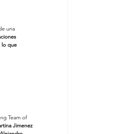
de una 
aciones 
 lo que 
ing Team of 
rtina Jimenez 
Alejandro 