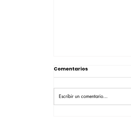
Comentarios
Escribir un comentario...
Construyendo su propio
camino: la historia de
Verónica Ardila Platín,