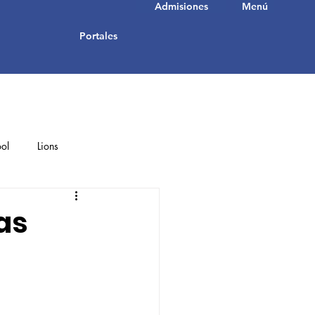
Admisiones
Menú
Portales
ol
Lions
Student Achievements
as