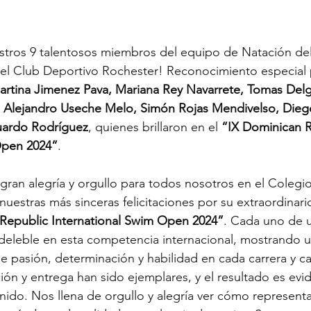
estros 9 talentosos miembros del equipo de Natación del
 Club Deportivo Rochester! Reconocimiento especial 
rtina Jimenez Pava, Mariana Rey Navarrete, Tomas Del
 Alejandro Useche Melo, Simón Rojas Mendivelso, Dieg
uardo Rodríguez
, quienes brillaron en el 
“IX Dominican R
Open 2024”
. 
ran alegría y orgullo para todos nosotros en el Colegi
uestras más sinceras felicitaciones por su extraordina
Republic International Swim Open 2024”
. Cada uno de 
deleble en esta competencia internacional, mostrando u
 pasión, determinación y habilidad en cada carrera y ca
ión y entrega han sido ejemplares, y el resultado es evid
ido. Nos llena de orgullo y alegría ver cómo representa