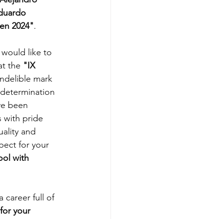
duardo 
pen 2024"
.
 would like to 
t the 
"IX 
indelible mark 
 determination 
ve been 
s with pride 
ality and 
ect for your 
ool with 
 career full of 
for your 