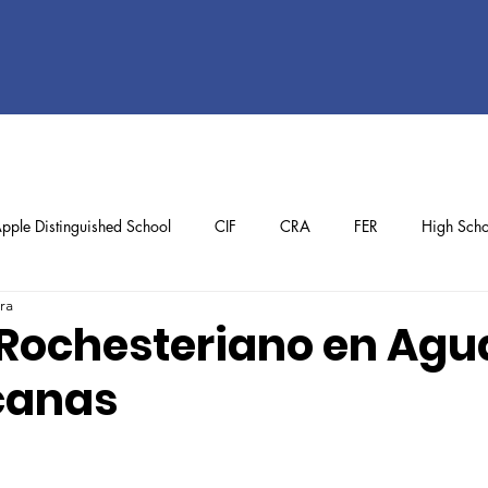
pple Distinguished School
CIF
CRA
FER
High Scho
ra
ol
Preschool
School Achievements
Staff Achievements
 Rochesteriano en Agu
canas