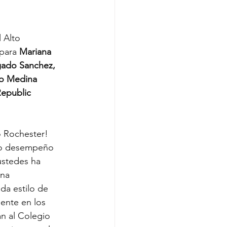
 Alto 
para 
Mariana 
gado Sanchez, 
o Medina 
epublic 
o Rochester! 
rio desempeño 
ustedes ha 
na 
da estilo de 
ente en los 
n al Colegio 