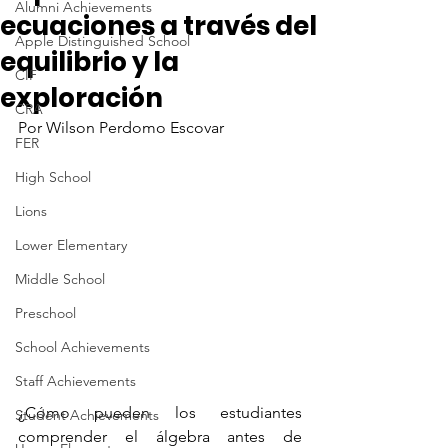
Alumni Achievements
ecuaciones a través del
Apple Distinguished School
equilibrio y la
CIF
exploración
CRA
Por Wilson Perdomo Escovar
FER
High School
Lions
Lower Elementary
Middle School
Preschool
School Achievements
Staff Achievements
¿Cómo pueden los estudiantes 
Student Achievements
comprender el álgebra antes de 