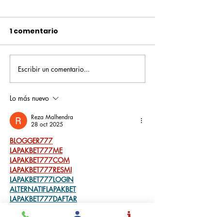
1 comentario
Escribir un comentario...
Pequeños escritores,
Orgullo
grandes historias
Rochesteriano
piscinas naci
Lo más nuevo
Reza Malhendra
28 oct 2025
BLOGGER777
LAPAKBET777ME
LAPAKBET777COM
LAPAKBET777RESMI
LAPAKBET777LOGIN
ALTERNATIFLAPAKBET
LAPAKBET777DAFTAR
LAPAKBET777OFFICIALL