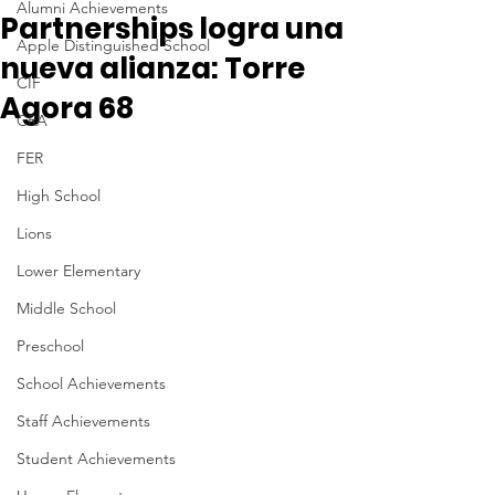
Alumni Achievements
Partnerships logra una
Apple Distinguished School
nueva alianza: Torre
CIF
Agora 68
CRA
FER
High School
Lions
Lower Elementary
Middle School
Preschool
School Achievements
Staff Achievements
Student Achievements