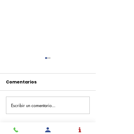
Comentarios
Escribir un comentario...
Pequeños escritores,
Orgullo
grandes historias
Rochesteriano
piscinas naci