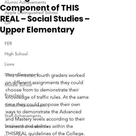
Alumni Achievements
Component of THIS
Apple Distinguished School
REAL – Social Studies –
CIF
Upper Elementary
CRA
FER
High School
Lions
Lower Elementary
This trimester, fourth graders worked 
on different assignments they could 
Middle School
choose from to demonstrate their 
Preschool
knowledge of traffic rules. At the same 
time they could propose their own 
School Achievements
ways to demonstrate the Advanced 
Staff Achievements
and Mastery levels according to their 
Student Achievements
interests and abilities within the 
THISREAL guidelines of the College.