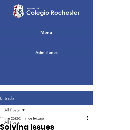
Menú
Admisiones
Entrada
All Posts
14 mar 2022
2 min de lectura
All Posts
Solving Issues