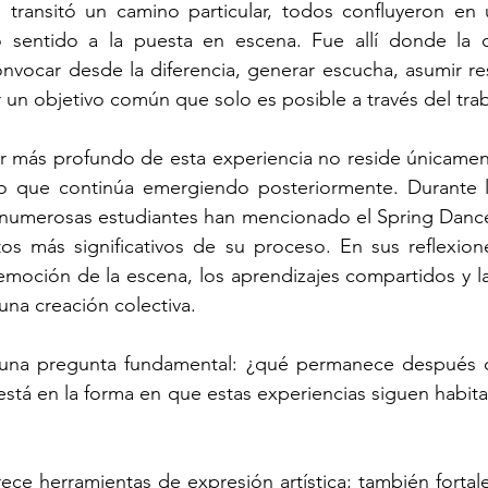
ransitó un camino particular, todos confluyeron en u
 sentido a la puesta en escena. Fue allí donde la d
nvocar desde la diferencia, generar escucha, asumir re
ir un objetivo común que solo es posible a través del tra
r más profundo de esta experiencia no reside únicament
llo que continúa emergiendo posteriormente. Durante l
, numerosas estudiantes han mencionado el Spring Danc
 más significativos de su proceso. En sus reflexione
emoción de la escena, los aprendizajes compartidos y la 
una creación colectiva.
a una pregunta fundamental: ¿qué permanece después d
está en la forma en que estas experiencias siguen habita
ece herramientas de expresión artística; también fortalec