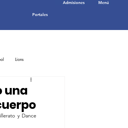
Admisiones
Menú
Portales
ol
Lions
Student Achievements
o una
cuerpo
llerato y Dance 