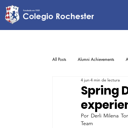
All Posts
Alumni Achievements
A
4 jun
4 min de lectura
Lower Elementary
Middle Scho
Spring 
experie
Upper Elementary
Por Derli Milena To
Team