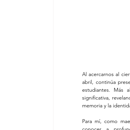
Al acercarnos al cie
abril, continúa pres
estudiantes. Más a
significativa, revel
memoria y la identid
Para mí, como maes
conocer a profund