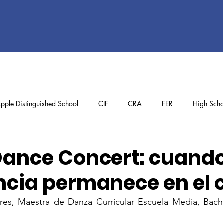
pple Distinguished School
CIF
CRA
FER
High Scho
ol
Preschool
School Achievements
Staff Achievements
Dance Concert: cuand
ncia permanece en el 
rres, Maestra de Danza Curricular Escuela Media, Bachi