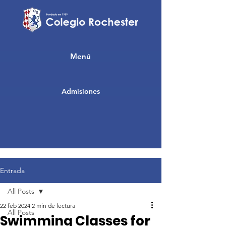
Menú
Admisiones
Entrada
All Posts
22 feb 2024
2 min de lectura
All Posts
Swimming Classes for