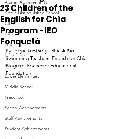
Alumni Achievements
23 Children of the
Apple Distinguished School
English for Chía
CIF
Program -IEO
CRA
Fonquetá
FER
By Jorge Ramírez y Erika Nuñez, 
High School
Swimming Teachers, English for Chía 
Lions
Program, Rochester Educational 
Foundation
Lower Elementary
Middle School
Preschool
School Achievements
Staff Achievements
Student Achievements