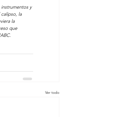
s instrumentos y 
alipso, la 
iera la 
oceso que 
2°ABC.
Ver todo