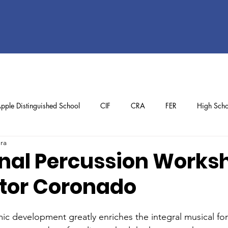
pple Distinguished School
CIF
CRA
FER
High Scho
ura
ol
Preschool
School Achievements
Staff Achievements
onal Percussion Works
ctor Coronado
c development greatly enriches the integral musical for