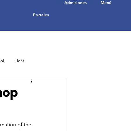
Admisiones
Menú
Portales
ol
Lions
Student Achievements
hop
mation of the 