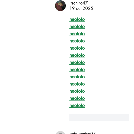
itschiro47
19 oct 2025
neototo
neototo
neototo
neototo
neototo
neototo
neototo
neototo
neototo
neototo
neototo
neototo
neototo
Me gusta
Reaccionar
gebyannisa07