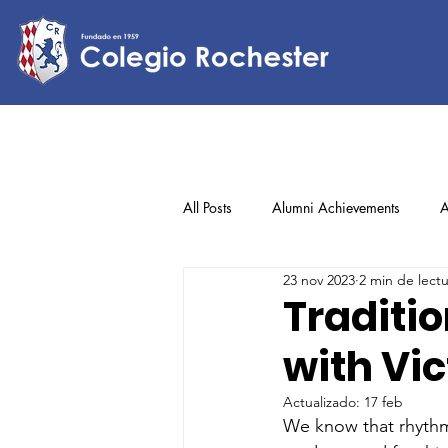
All Posts
Alumni Achievements
A
23 nov 2023
2 min de lect
Lower Elementary
Middle Scho
Traditi
with Vi
Upper Elementary
Actualizado:
17 feb
We know that rhythmi