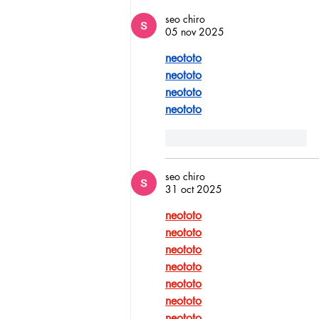
camino: la historia de
seo chiro
Verónica Ardila Platín,
05 nov 2025
promoción 2017
neototo
neototo
neototo
neototo
Me gusta
Reaccionar
seo chiro
31 oct 2025
neototo
neototo
neototo
neototo
neototo
neototo
neototo