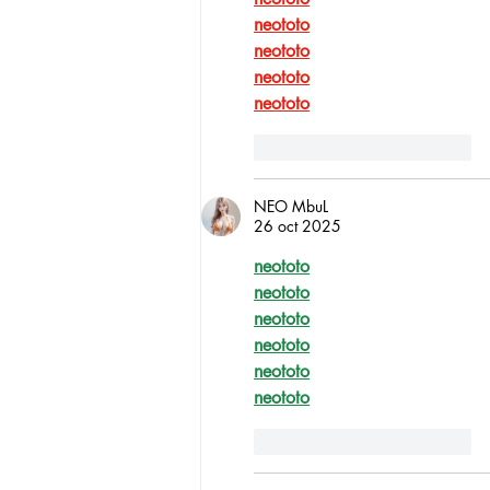
neototo
neototo
neototo
neototo
Me gusta
Reaccionar
NEO MbuL
26 oct 2025
neototo
neototo
neototo
neototo
neototo
neototo
Me gusta
Reaccionar