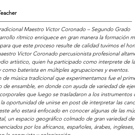
Teacher
————————————————————————–
n tradicional Maestro Victor Coronado – Segundo Grado
rollo rítmico enriquece en gran manera la formación mu
 para que este proceso resulte de calidad tuvimos el ho
aestro Victor Coronado percusionista profesional altam
io artístico, quien ha participado como interprete de la
 y como baterista en múltiples agrupaciones y eventos.
ón de música tradicional que experimentamos fue el prim
o de ensamble, en donde con ayuda de variedad de ejerci
 corporales que luego se trasladaron a los instrumentos d
 la oportunidad de unirse en post de interpretar las canc
este año estará enfocado en conocer algunas de las mús
tal, un espacio geográfico colmado de gran variedad de
enciados por los africanos, españoles, árabes, ingleses,