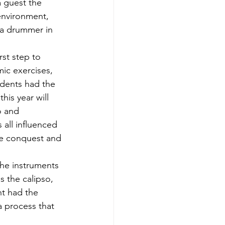
a guest the 
environment, 
 a drummer in 
st step to 
ic exercises, 
udents had the 
his year will 
o and 
 all influenced 
he conquest and 
the instruments 
 the calipso, 
t had the 
a process that 