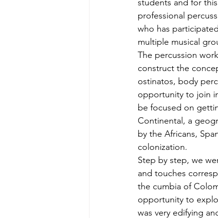
students and for thi
professional percuss
who has participated
multiple musical gro
The percussion works
construct the concep
ostinatos, body perc
opportunity to join i
be focused on getti
Continental, a geogra
by the Africans, Spa
colonization.
Step by step, we wen
and touches correspo
the cumbia of Colom
opportunity to explo
was very edifying an