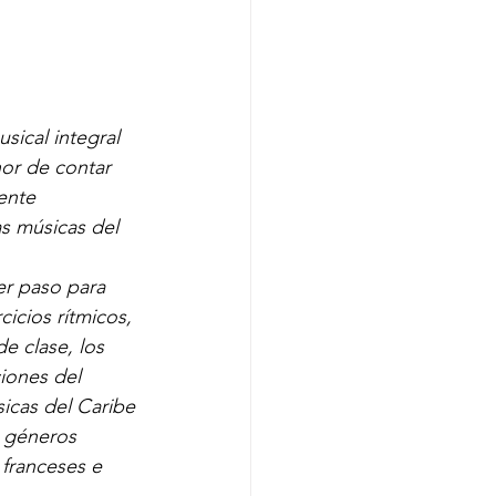
sical integral 
nor de contar 
ente 
s músicas del 
er paso para 
cios rítmicos, 
e clase, los 
iones del 
icas del Caribe 
 géneros 
 franceses e 