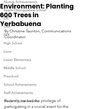
Alumni Achievements
Environment: Planting
Apple Distinguished School
600 Trees in
CIF
Yerbabuena
CRA
By Christine Taunton, Communications 
FER
Coordinator
High School
Lions
Lower Elementary
Middle School
Preschool
School Achievements
Staff Achievements
Recently, we had the privilege of 
Student Achievements
participating in a crucial event for the 