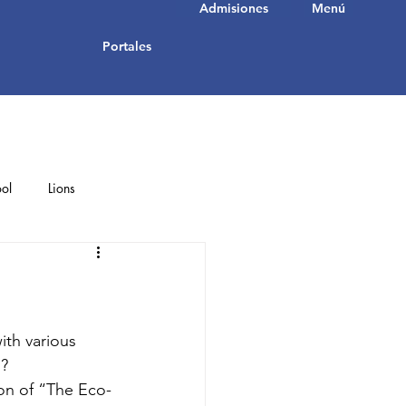
Admisiones
Menú
Portales
ol
Lions
Student Achievements
ith various 
n?
ion of “The Eco-