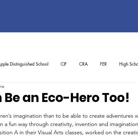
pple Distinguished School
CIF
CRA
FER
High Scho
ura
ol
Preschool
School Achievements
Staff Achievements
 Be an Eco-Hero Too!
dren’s imagination than to be able to create adventures w
in a fun way through creativity, invention and imaginatio
ition A in their Visual Arts classes, worked on the creat