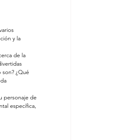
arios 
ción y la 
cerca de la 
ivertidas 
o son? ¿Qué 
ida 
su personaje de 
tal específica, 