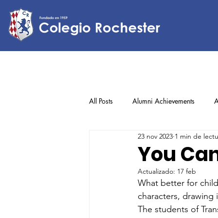
All Posts
Alumni Achievements
A
23 nov 2023
1 min de lect
Lower Elementary
Middle Scho
You Can
Actualizado:
17 feb
Upper Elementary
What better for chil
characters, drawing 
The students of Trans