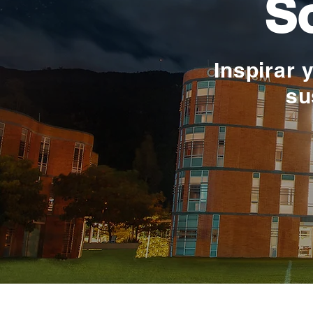
So
Inspirar 
su