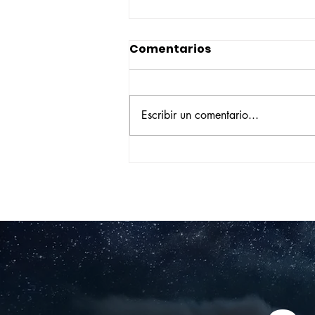
Comentarios
Escribir un comentario...
Construyendo su propio
camino: la historia de
Verónica Ardila Platín,
promoción 2017