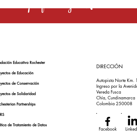
s una profesión y el Rochester la 
ndación Educativa Rochester
DIRECCIÓN
oyectos de Educación
Autopista Norte Km. 
oyectos de Conservación
Ingreso por la Avenid
Vereda Fusca
oyectos de Solidaridad
Chía, Cundinamarca
Colombia 250008
hesterian Partnerships
RS
ítica de Tratamiento de Datos
Facebook
Linked