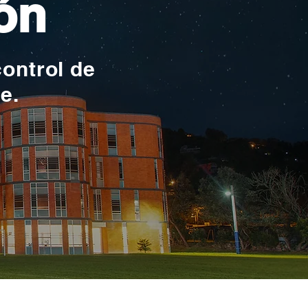
ón
control de
te.