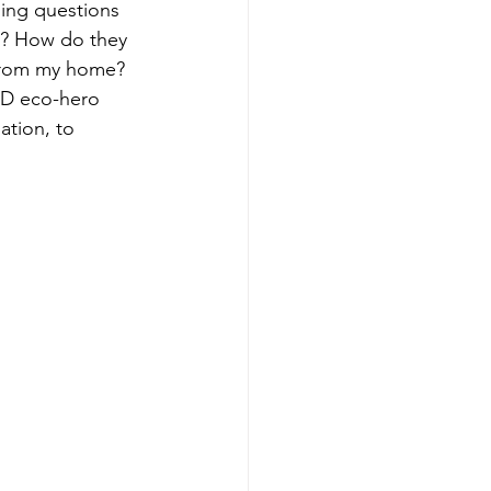
ding questions 
e? How do they 
 from my home?
 3D eco-hero 
ation, to 