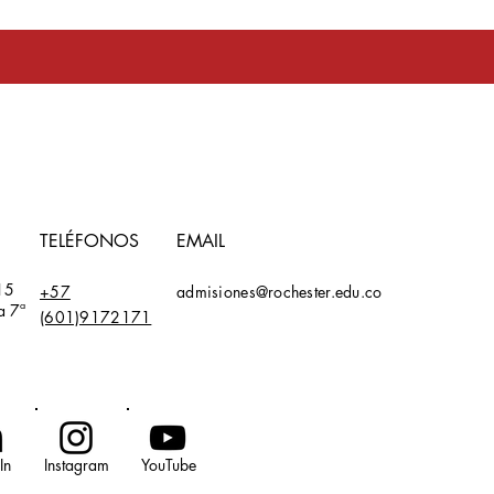
toma en serio
TELÉFONOS
EMAIL
15
+57
admisiones@rochester.edu.co
a 7ª
(601)9172171
In
Instagram
YouTube