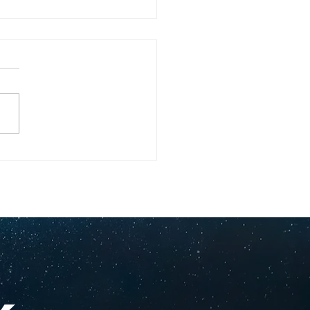
ullo Rochesteriano
as piscinas
ionales