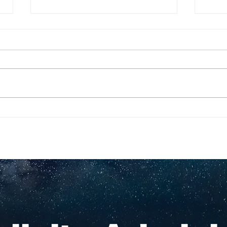
Pequeños escritores,
Org
grandes historias
en l
nac