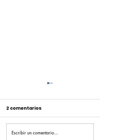
2 comentarios
Escribir un comentario...
Pequeños escritores,
Orgullo