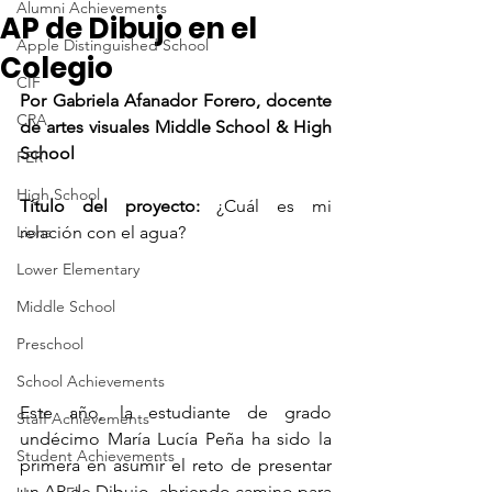
Alumni Achievements
AP de Dibujo en el
Apple Distinguished School
Colegio
CIF
Por Gabriela Afanador Forero, docente 
CRA
de artes visuales Middle School & High 
School
FER
High School
Título del proyecto:
 ¿Cuál es mi 
Lions
relación con el agua?
Lower Elementary
Middle School
Preschool
School Achievements
Este año, la estudiante de grado 
Staff Achievements
undécimo María Lucía Peña ha sido la 
Student Achievements
primera en asumir el reto de presentar 
un AP de Dibujo, abriendo camino para 