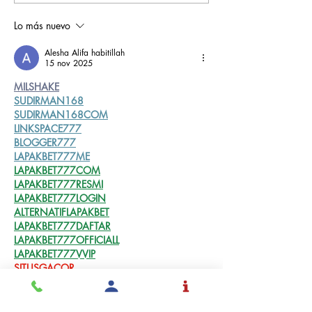
grandes historias
Rochesteriano
piscinas naci
Lo más nuevo
Alesha Alifa habitillah
15 nov 2025
MILSHAKE
SUDIRMAN168
SUDIRMAN168COM
LINKSPACE777
BLOGGER777
LAPAKBET777ME
LAPAKBET777COM
LAPAKBET777RESMI
LAPAKBET777LOGIN
ALTERNATIFLAPAKBET
LAPAKBET777DAFTAR
LAPAKBET777OFFICIALL
LAPAKBET777VVIP
SITUSGACOR
LAPAKBET777
LAPAKBET777ALTERNATIF
GACORHABIS