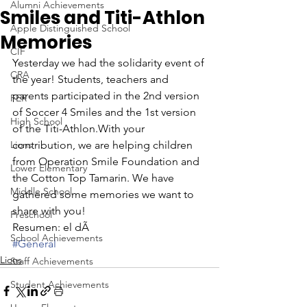
Alumni Achievements
Smiles and Titi-Athlon
Apple Distinguished School
Memories
CIF
Yesterday we had the solidarity event of 
CRA
the year! Students, teachers and 
parents participated in the 2nd version 
FER
of Soccer 4 Smiles and the 1st version 
High School
of the Titi-Athlon.With your 
Lions
contribution, we are helping children 
from Operation Smile Foundation and 
Lower Elementary
the Cotton Top Tamarin. We have 
Middle School
gathered some memories we want to 
share with you!
Preschool
Resumen: el dÃ
School Achievements
#General
Lions
Staff Achievements
Student Achievements