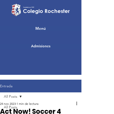
Menú
Admisiones
Entrada
All Posts
24 nov 2023
1 min de lectura
All Posts
Act Now! Soccer 4