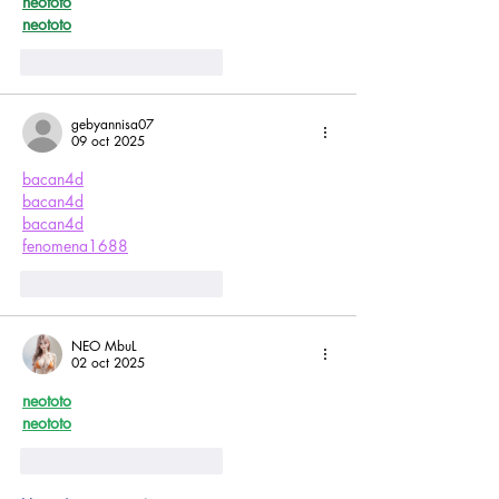
neototo
neototo
Me gusta
Reaccionar
gebyannisa07
09 oct 2025
bacan4d
bacan4d
bacan4d
fenomena1688
Me gusta
Reaccionar
NEO MbuL
02 oct 2025
neototo
neototo
Me gusta
Reaccionar