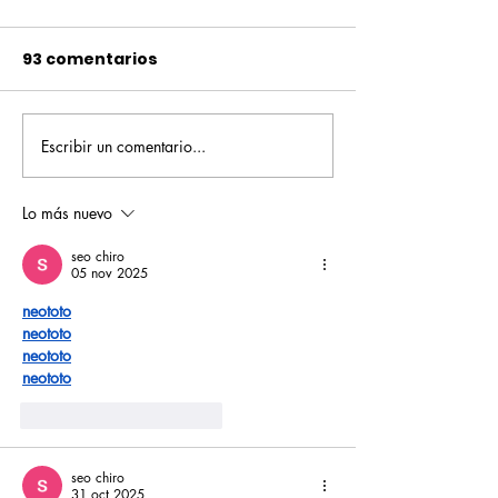
93 comentarios
Escribir un comentario...
Pequeños escritores,
Orgullo
grandes historias
Rochesteriano
piscinas naci
Lo más nuevo
seo chiro
05 nov 2025
neototo
neototo
neototo
neototo
Me gusta
Reaccionar
seo chiro
31 oct 2025