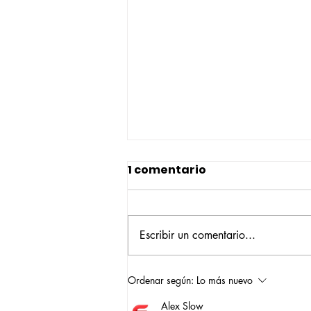
1 comentario
Escribir un comentario...
Construyendo su propio
Ordenar según:
Lo más nuevo
camino: la historia de
Alex Slow