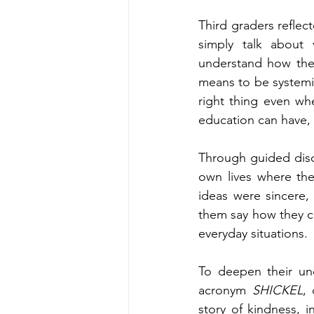
Third graders reflec
simply talk about 
understand how thei
means to be systemi
right thing even wh
education can have,
Through guided disc
own lives where they
ideas were sincere, 
them say how they ca
everyday situations.
To deepen their und
acronym 
SHICKEL
, 
story of kindness, i