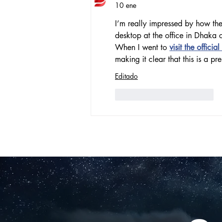
Verónica Ardila Platín,
10 ene
promoción 2017
I’m really impressed by how the
desktop at the office in Dhaka
When I went to 
visit the official 
making it clear that this is a p
Editado
Me gusta
Reaccionar