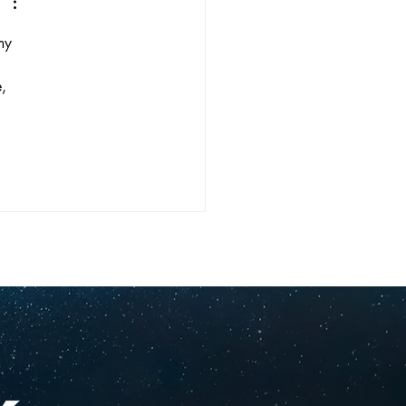
ionales
my 
, 