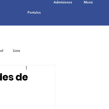
Admisiones
Menú
Portales
ol
Lions
Student Achievements
des de