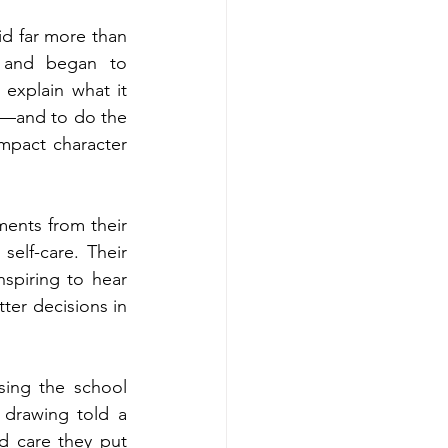
d far more than 
 and began to 
xplain what it 
d—and to do the 
pact character 
nts from their 
elf-care. Their 
spiring to hear 
er decisions in 
ing the school 
 drawing told a 
nd care they put 