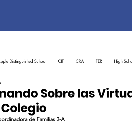
pple Distinguished School
CIF
CRA
FER
High Scho
a
ol
Preschool
School Achievements
Staff Achievements
onando Sobre las Virtu
 Colegio
Coordinadora de Familias 3-A