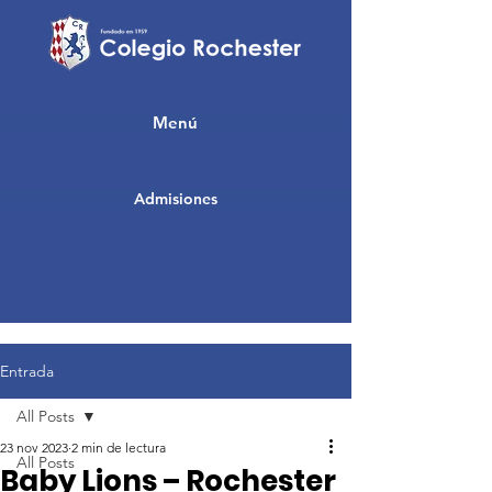
Menú
Admisiones
Entrada
All Posts
23 nov 2023
2 min de lectura
All Posts
Baby Lions – Rochester