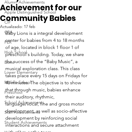
Alumni Achievements
Achievement for our
Apple Distinguished School
Community Babies
CIF
Actualizado:
17 feb
CRA
Baby Lions is a integral development 
center for babies from 4 to 18 months 
FER
of age, located in block 1 floor 1 of 
High School
preschool´s building. Today, we share 
the success of the “Baby Music”, a 
Lions
musical exploration class. This class 
Lower Elementary
takes place every 15 days on Fridays for 
Middle School
40 minutes. The objective is to show 
that through music, babies enhance 
Preschool
their auditory, rhythmic, 
School Achievements
language/vocal, fine and gross motor 
development, as well as socio-affective 
Staff Achievements
development by reinforcing social 
Student Achievements
interactions and secure attachment 