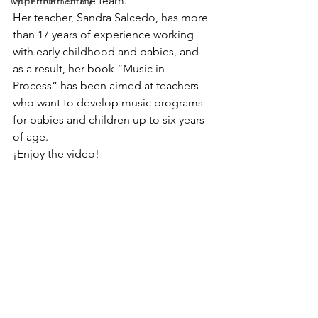
with mom or the team.
Upper Elementary
Her teacher, Sandra Salcedo, has more 
than 17 years of experience working 
with early childhood and babies, and 
as a result, her book “Music in 
Process” has been aimed at teachers 
who want to develop music programs 
for babies and children up to six years 
of age.
¡Enjoy the video!