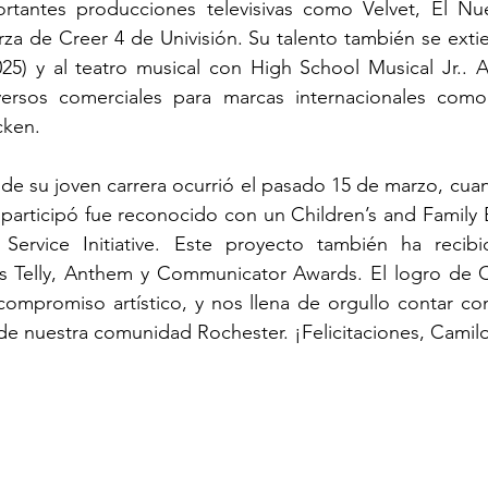
ortantes producciones televisivas como Velvet, El Nu
a de Creer 4 de Univisión. Su talento también se extie
025) y al teatro musical con High School Musical Jr.. 
versos comerciales para marcas internacionales como
cken.
de su joven carrera ocurrió el pasado 15 de marzo, cua
 participó fue reconocido con un Children’s and Famil
 Service Initiative. Este proyecto también ha recibid
 Telly, Anthem y Communicator Awards. El logro de Cam
 compromiso artístico, y nos llena de orgullo contar con
e nuestra comunidad Rochester. ¡Felicitaciones, Camil