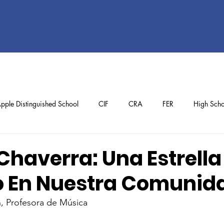
pple Distinguished School
CIF
CRA
FER
High Scho
ol
Preschool
School Achievements
Staff Achievements
Chaverra: Una Estrella
 En Nuestra Comunid
n, Profesora de Música