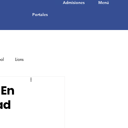
Admisiones
Menú
Portales
ol
Lions
Student Achievements
 En
ad