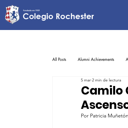
All Posts
Alumni Achievements
A
5 mar
2 min de lectura
Lower Elementary
Middle Scho
Camilo 
Ascenso
Upper Elementary
Por Patricia Muñetó