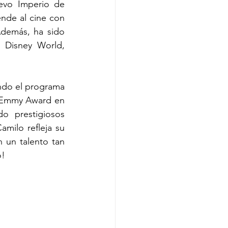
evo Imperio de 
nde al cine con 
Además, ha sido 
 Disney World, 
ndo el programa 
y Emmy Award en 
o prestigiosos 
ilo refleja su 
 un talento tan 
o!