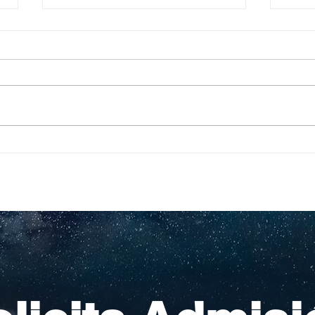
Pequeños escritores,
Org
grandes historias
en l
nac