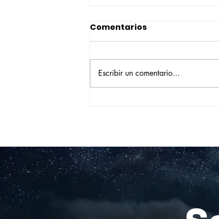
Comentarios
Escribir un comentario...
Construyendo su propio
camino: la historia de
Verónica Ardila Platín,
promoción 2017