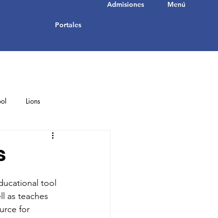
Admisiones
Menú
Portales
ol
Lions
Student Achievements
s
ucational tool 
ll as teaches 
urce for 