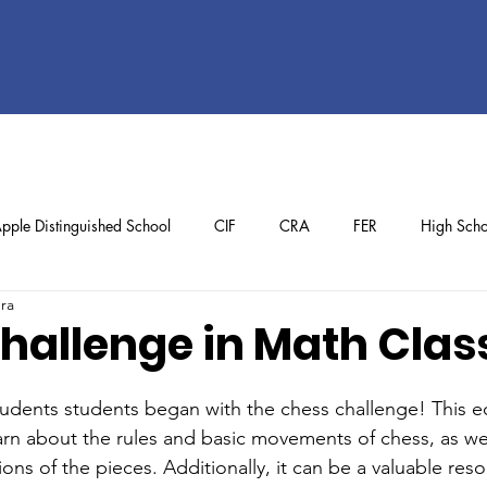
pple Distinguished School
CIF
CRA
FER
High Scho
ura
ol
Preschool
School Achievements
Staff Achievements
hallenge in Math Clas
dents students began with the chess challenge! This ed
earn about the rules and basic movements of chess, as we
tions of the pieces. Additionally, it can be a valuable reso