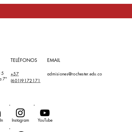
toma en serio
TELÉFONOS
EMAIL
15
+57
admisiones@rochester.edu.co
a 7ª
(601)9172171
In
Instagram
YouTube