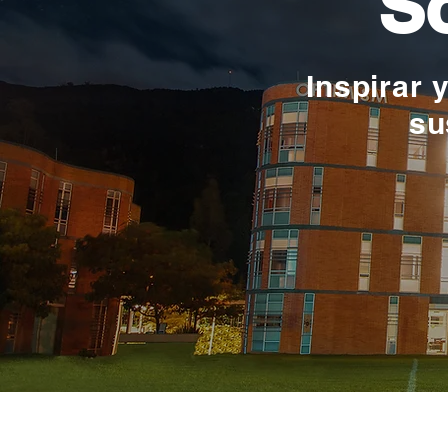
So
Inspirar 
su