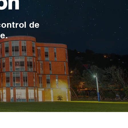
ón
control de
te.