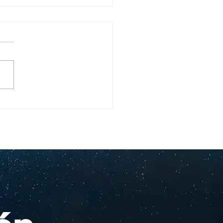
ullo Rochesteriano
as piscinas
ionales