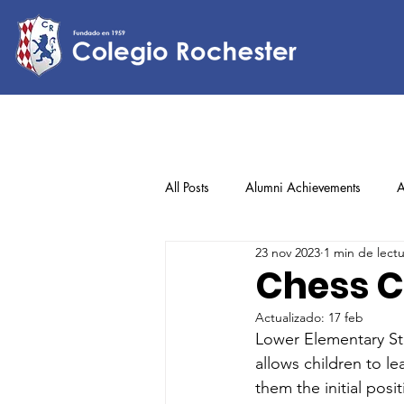
All Posts
Alumni Achievements
A
23 nov 2023
1 min de lect
Lower Elementary
Middle Scho
Chess C
Actualizado:
17 feb
Upper Elementary
Lower Elementary Stu
allows children to l
them the initial posi