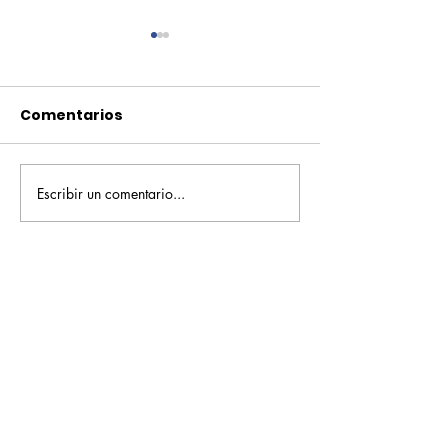
Comentarios
Escribir un comentario...
Pequeños escritores,
Orgullo
grandes historias
Rochesteriano
piscinas naci