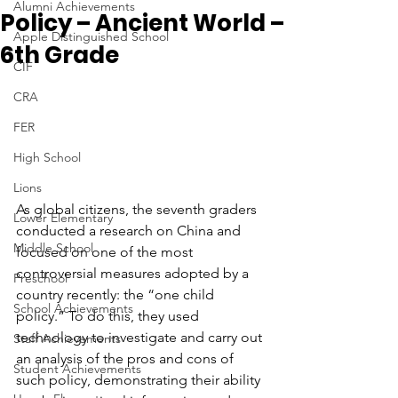
Alumni Achievements
Policy – Ancient World –
Apple Distinguished School
6th Grade
CIF
CRA
FER
High School
Lions
As global citizens, the seventh graders 
Lower Elementary
conducted a research on China and 
Middle School
focused on one of the most 
controversial measures adopted by a 
Preschool
country recently: the “one child 
School Achievements
policy.” To do this, they used 
technology to investigate and carry out 
Staff Achievements
an analysis of the pros and cons of 
Student Achievements
such policy, demonstrating their ability 