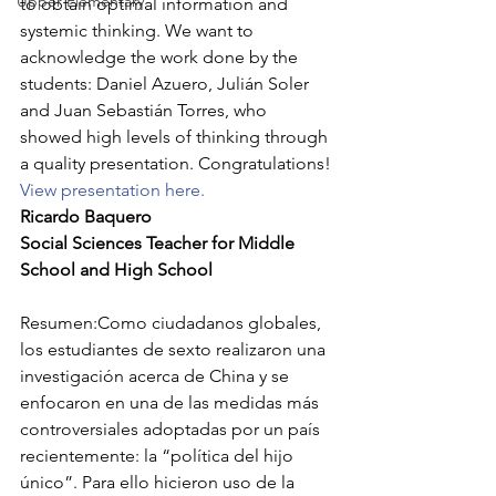
Upper Elementary
to obtain optimal information and 
systemic thinking. We want to 
acknowledge the work done by the 
students: Daniel Azuero, Julián Soler 
and Juan Sebastián Torres, who 
showed high levels of thinking through 
a quality presentation. Congratulations!
View presentation here.
Ricardo Baquero
Social Sciences Teacher for Middle 
School and High School
Resumen:Como ciudadanos globales, 
los estudiantes de sexto realizaron una 
investigación acerca de China y se 
enfocaron en una de las medidas más 
controversiales adoptadas por un país 
recientemente: la “política del hijo 
único”. Para ello hicieron uso de la 