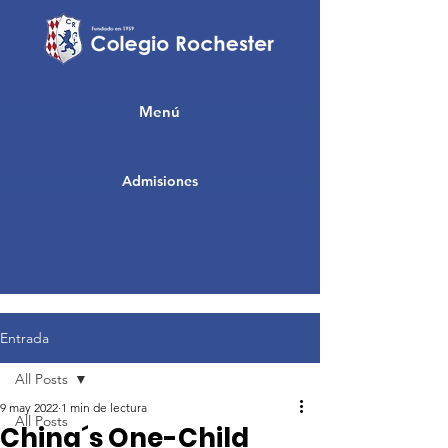
Menú
Admisiones
Entrada
All Posts
9 may 2022
1 min de lectura
All Posts
China´s One-Child