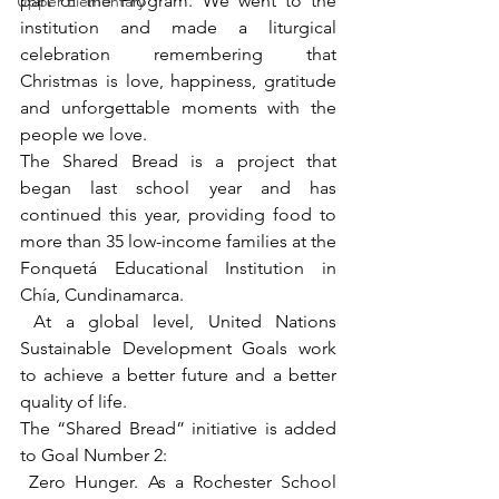
part of the Program. We went to the 
Upper Elementary
institution and made a liturgical 
celebration remembering that 
Christmas is love, happiness, gratitude 
and unforgettable moments with the 
people we love.
The Shared Bread is a project that 
began last school year and has 
continued this year, providing food to 
more than 35 low-income families at the 
Fonquetá Educational Institution in 
Chía, Cundinamarca.
 At a global level, United Nations 
Sustainable Development Goals work 
to achieve a better future and a better 
quality of life.
The “Shared Bread” initiative is added 
to Goal Number 2:
 Zero Hunger. As a Rochester School 