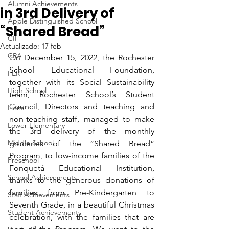
Alumni Achievements
in 3rd Delivery of
Apple Distinguished School
“Shared Bread”
CIF
Actualizado:
17 feb
CRA
On December 15, 2022, the Rochester 
School Educational Foundation, 
FER
together with its Social Sustainability 
High School
team, Rochester School’s Student 
Council, Directors and teaching and 
Lions
non-teaching staff, managed to make 
Lower Elementary
the 3rd delivery of the monthly 
Middle School
groceries of the “Shared Bread” 
Program, to low-income families of the 
Preschool
Fonquetá Educational Institution, 
School Achievements
thanks to the generous donations of 
families from Pre-Kindergarten to 
Staff Achievements
Seventh Grade, in a beautiful Christmas 
Student Achievements
celebration, with the families that are 