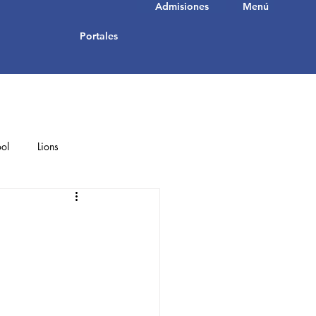
Admisiones
Menú
Portales
ol
Lions
Student Achievements