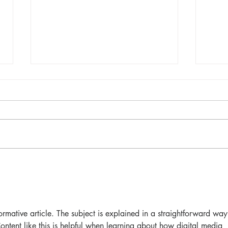
Pequeños escritores,
Org
grandes historias
en l
nac
ormative article. The subject is explained in a straightforward way
ontent like this is helpful when learning about how digital media 