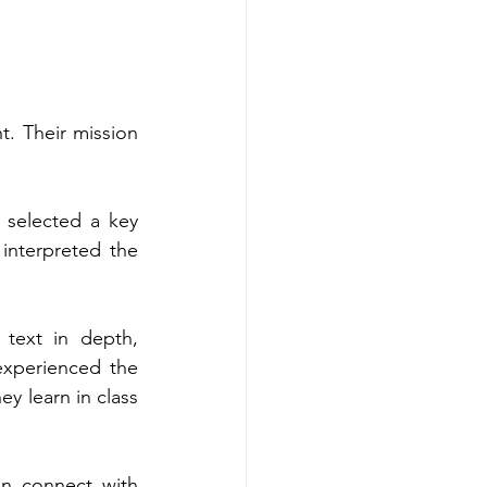
 Their mission 
 selected a key 
interpreted the 
text in depth, 
experienced the 
 learn in class 
an connect with 