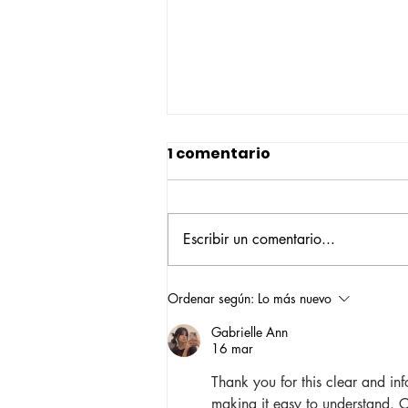
1 comentario
Escribir un comentario...
Construyendo su propio
Ordenar según:
Lo más nuevo
camino: la historia de
Gabrielle Ann
Verónica Ardila Platín,
16 mar
promoción 2017
Thank you for this clear and inf
making it easy to understand. C