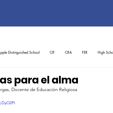
pple Distinguished School
CIF
CRA
FER
High Scho
ol
Preschool
School Achievements
Staff Achievements
as para el alma
rgas, Docente de Educación Religiosa
ELDyO2PI