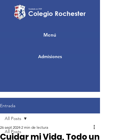
Menú
Admisiones
Entrada
All Posts
26 sept 2024
2 min de lectura
All Posts
Cuidar mi Vida, Todo un