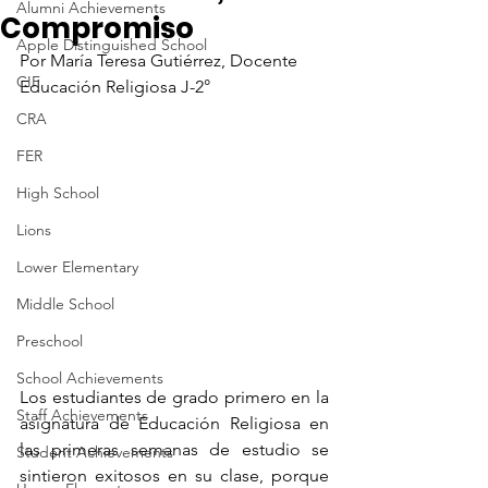
Alumni Achievements
Compromiso
Apple Distinguished School
Por María Teresa Gutiérrez, Docente 
CIF
Educación Religiosa J-2°
CRA
FER
High School
Lions
Lower Elementary
Middle School
Preschool
School Achievements
Los estudiantes de grado primero en la 
Staff Achievements
asignatura de Educación Religiosa en 
las primeras semanas de estudio se 
Student Achievements
sintieron exitosos en su clase, porque 