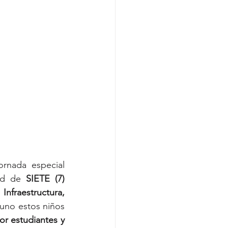
rnada especial 
ad de 
SIETE (7) 
nfraestructura, 
uno estos niños 
r estudiantes y 