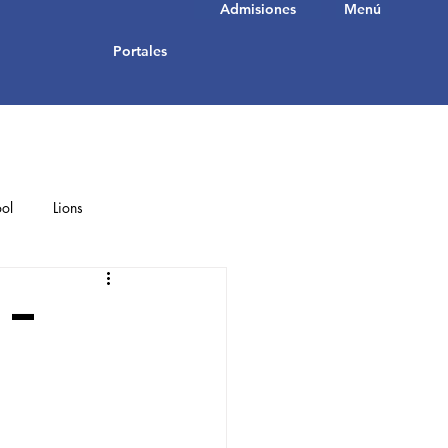
Admisiones
Menú
Portales
ol
Lions
Student Achievements
 –