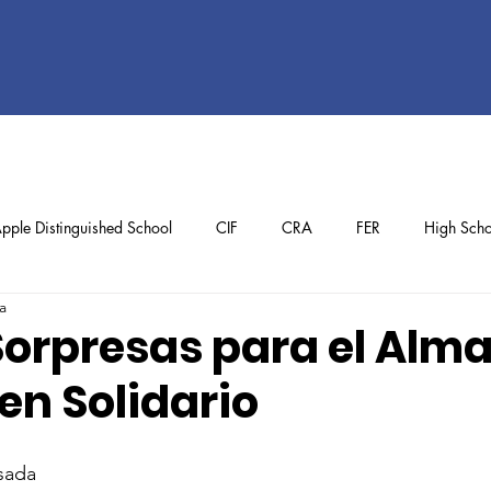
pple Distinguished School
CIF
CRA
FER
High Scho
a
ol
Preschool
School Achievements
Staff Achievements
Sorpresas para el Alma
en Solidario
sada