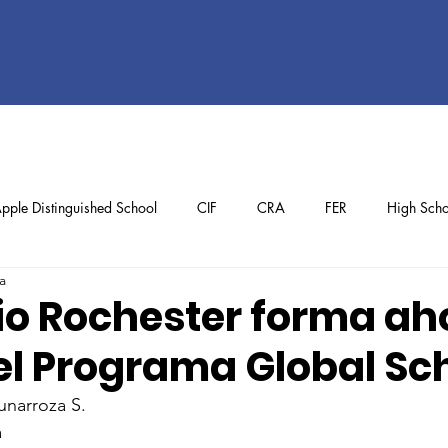
pple Distinguished School
CIF
CRA
FER
High Scho
a
ol
Preschool
School Achievements
Staff Achievements
gio Rochester forma ah
el Programa Global Sc
Tunarroza S.
a