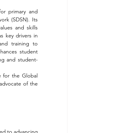
or primary and 
rk (SDSN). Its 
lues and skills 
 key drivers in 
nd training to 
hances student 
ng and student-
 
 for the Global 
dvocate of the 
ed to advancing 