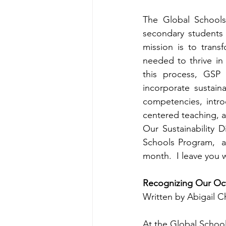
The Global Schools 
secondary students
mission is to trans
needed to thrive in
this process, GSP 
incorporate sustain
competencies, intr
centered teaching, an
Our Sustainability 
Schools Program,  a
month.  I leave you 
Recognizing Our Oc
Written by Abigail Ch
At the Global School