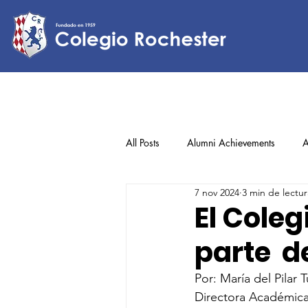
All Posts
Alumni Achievements
A
7 nov 2024
3 min de lectur
Lower Elementary
Middle Scho
El Cole
parte d
Upper Elementary
Por: María del Pilar 
Directora Académic