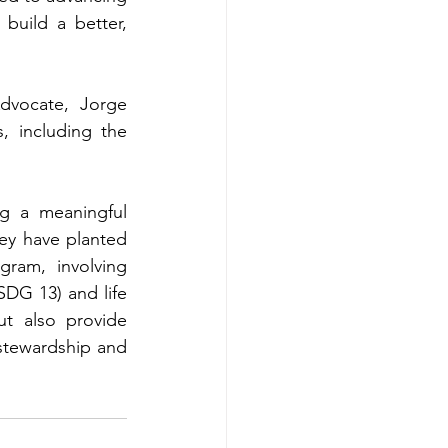
uild a better, 
dvocate, Jorge 
, including the 
ng a meaningful 
y have planted 
ram, involving 
DG 13) and life 
t also provide 
stewardship and 