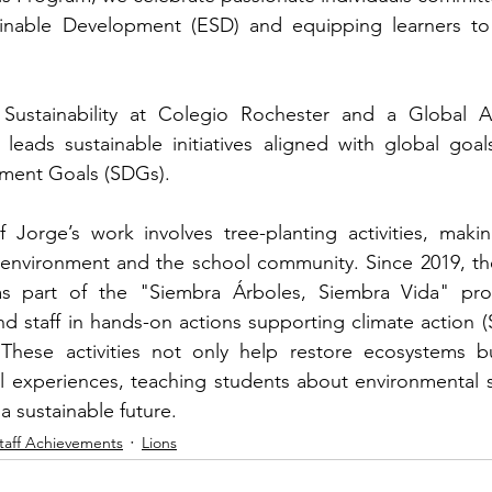
inable Development (ESD) and equipping learners to b
 
 Sustainability at Colegio Rochester and a Global A
eads sustainable initiatives aligned with global goals
ment Goals (SDGs).
f Jorge’s work involves tree-planting activities, maki
environment and the school community. Since 2019, the
as part of the "Siembra Árboles, Siembra Vida" prog
nd staff in hands-on actions supporting climate action (S
These activities not only help restore ecosystems bu
l experiences, teaching students about environmental 
 a sustainable future.
taff Achievements
Lions