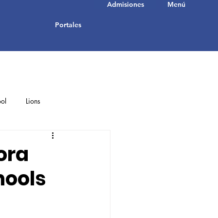
Admisiones
Menú
Portales
ol
Lions
Student Achievements
ora
hools