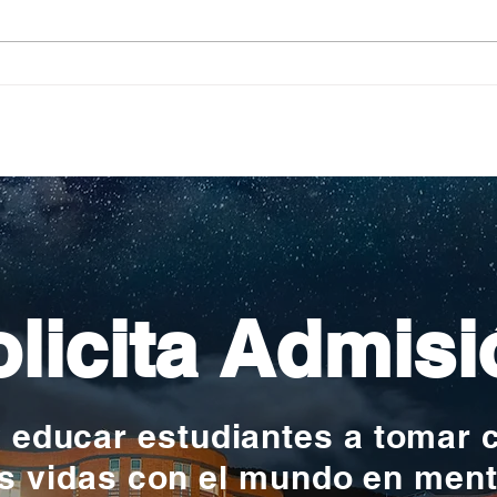
Pequeños escritores,
Org
grandes historias
en l
nac
licita Admisi
y educar estudiantes a tomar 
s vidas con el mundo en men