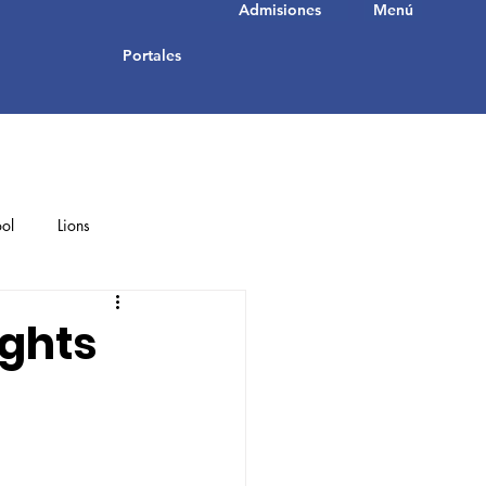
Admisiones
Menú
Portales
ol
Lions
Student Achievements
ghts