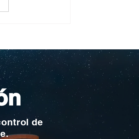
ullo Rochesteriano
as piscinas
ionales
ón
control de
te.