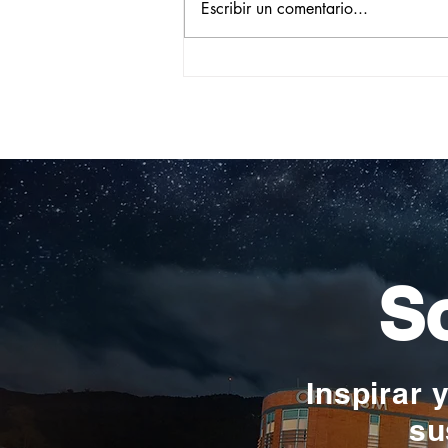
Escribir un comentario...
Construyendo su propio
camino: la historia de
Verónica Ardila Platín,
promoción 2017
So
Inspirar 
su