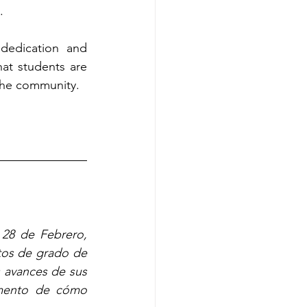
. 
 dedication and 
t students are 
the community.
28 de Febrero, 
os de grado de 
 avances de sus 
omento de cómo 