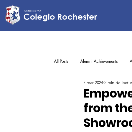
All Posts
Alumni Achievements
A
7 mar 2024
2 min de lectu
Lower Elementary
Middle Scho
Empower
from th
Upper Elementary
Showro