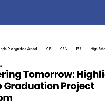
pple Distinguished School
CIF
CRA
FER
High Scho
ra
ol
Preschool
School Achievements
Staff Achievements
ing Tomorrow: Highli
e Graduation Project
om