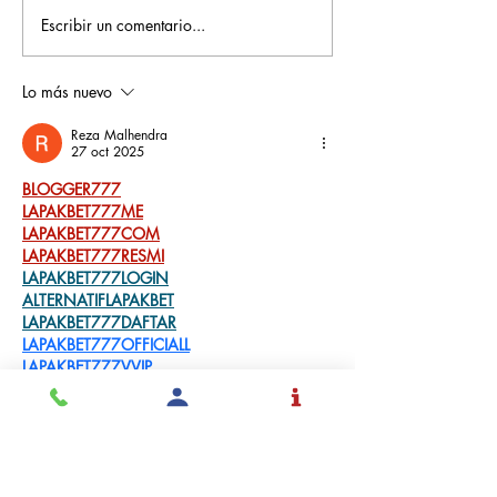
Escribir un comentario...
Pequeños escritores,
Orgullo
grandes historias
Rochesteriano
piscinas naci
Lo más nuevo
Reza Malhendra
27 oct 2025
BLOGGER777
LAPAKBET777ME
LAPAKBET777COM
LAPAKBET777RESMI
LAPAKBET777LOGIN
ALTERNATIFLAPAKBET
LAPAKBET777DAFTAR
LAPAKBET777OFFICIALL
LAPAKBET777VVIP
SITUSGACOR
LAPAKBET777
LAPAKBET777ALTERNATIF
GACORHABIS
Me gusta
Reaccionar