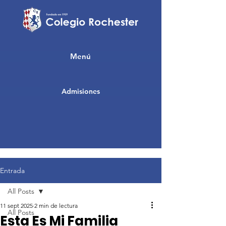
Menú
Admisiones
Entrada
All Posts
11 sept 2025
2 min de lectura
All Posts
Esta Es Mi Familia