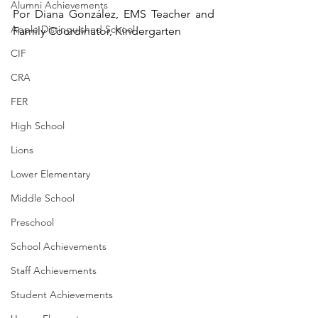
Alumni Achievements
Por Diana González, EMS Teacher and 
Apple Distinguished School
Family Coordinator, Kindergarten
CIF
CRA
FER
High School
Lions
Lower Elementary
Middle School
Preschool
School Achievements
Staff Achievements
Student Achievements