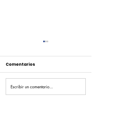
Comentarios
Escribir un comentario...
Pequeños escritores,
Orgullo
grandes historias
Rochesteriano
piscinas naci