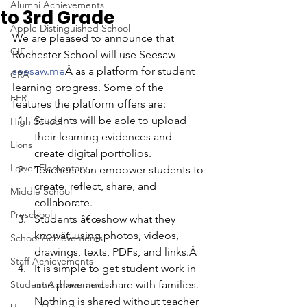
Alumni Achievements
to 3rd Grade
Apple Distinguished School
We are pleased to announce that 
CIF
Rochester School will use Seesaw
seesaw.me
Â as a platform for student 
CRA
learning progress. Some of the 
FER
features the platform offers are:
Students will be able to upload 
High School
their learning evidences and 
Lions
create digital portfolios.
Lower Elementary
Teachers can empower students to 
create, reflect, share, and 
Middle School
collaborate.
Preschool
Students â€œshow what they 
knowâ€ using photos, videos, 
School Achievements
drawings, texts, PDFs, and links.Â 
Staff Achievements
It is simple to get student work in 
Student Achievements
one place and share with families. 
Nothing is shared without teacher 