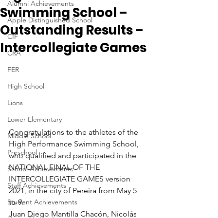
Alumni Achievements
Swimming School –
Apple Distinguished School
Outstanding Results –
CIF
Intercollegiate Games
CRA
FER
High School
Lions
Lower Elementary
Congratulations to the athletes of the 
Middle School
High Performance Swimming School, 
Preschool
who qualified and participated in the 
NATIONAL FINAL OF THE 
School Achievements
INTERCOLLEGIATE GAMES version 
Staff Achievements
2021, in the city of Pereira from May 5 
Student Achievements
to 9.
Juan Diego Mantilla Chacón, Nicolás 