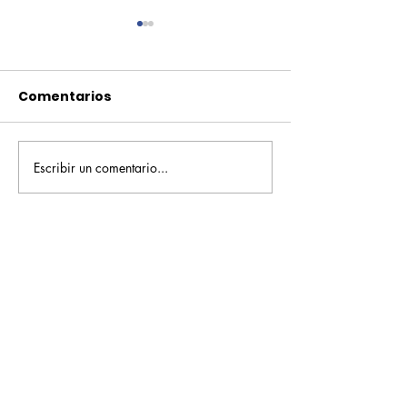
Comentarios
Escribir un comentario...
Pequeños escritores,
Orgullo
grandes historias
Rochesteriano
piscinas naci