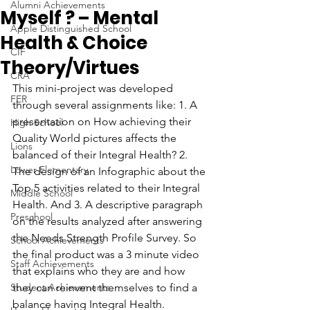
Alumni Achievements
Myself ? – Mental
Apple Distinguished School
Health & Choice
CIF
Theory/Virtues
CRA
This mini-project was developed 
FER
through several assignments like: 1. A 
presentation on How achieving their 
High School
Quality World pictures affects the 
Lions
balanced of their Integral Health? 2. 
Lower Elementary
The design of an Infographic about the 
Top 5 activities related to their Integral 
Middle School
Health. And 3. A descriptive paragraph 
Preschool
on the results analyzed after answering 
the Needs Strength Profile Survey. So 
School Achievements
the final product was a 3 minute video 
Staff Achievements
that explains who they are and how 
Student Achievements
they can reinvent themselves to find a 
balance having Integral Health.