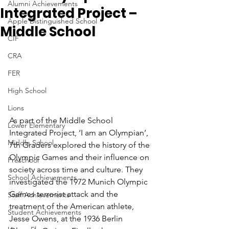
Alumni Achievements
Integrated Project –
Apple Distinguished School
Middle School
CIF
CRA
FER
High School
Lions
As part of the Middle School 
Lower Elementary
Integrated Project, ‘I am an Olympian’, 
Middle School
7th Graders explored the history of the 
Olympic Games and their influence on 
Preschool
society across time and culture. They 
School Achievements
investigated the 1972 Munich Olympic 
Games terrorist attack and the 
Staff Achievements
treatment of the American athlete, 
Student Achievements
Jesse Owens, at the 1936 Berlin 