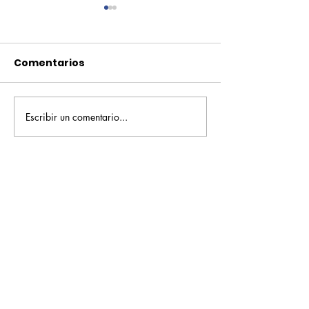
Comentarios
Escribir un comentario...
Pequeños escritores,
Orgullo
grandes historias
Rochesteriano
piscinas naci