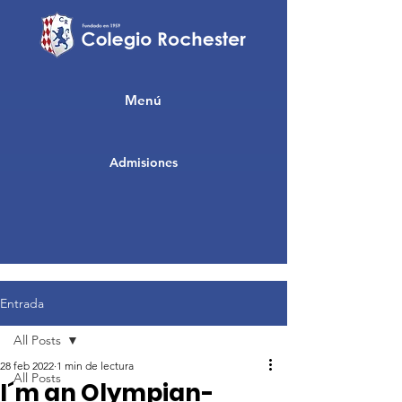
Menú
Admisiones
Entrada
All Posts
28 feb 2022
1 min de lectura
All Posts
I´m an Olympian-