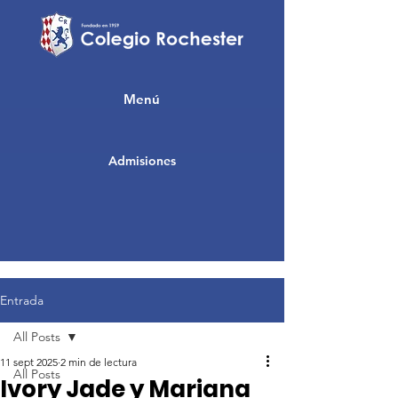
Menú
Admisiones
Entrada
All Posts
11 sept 2025
2 min de lectura
All Posts
Ivory Jade y Mariana