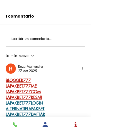
1 comentario
Escribir un comentario...
Pequeños escritores,
Orgullo
grandes historias
Rochesteriano
piscinas naci
Lo más nuevo
Reza Malhendra
27 oct 2025
BLOGGER777
LAPAKBET777ME
LAPAKBET777COM
LAPAKBET777RESMI
LAPAKBET777LOGIN
ALTERNATIFLAPAKBET
LAPAKBET777DAFTAR
LAPAKBET777OFFICIALL
LAPAKBET777VVIP