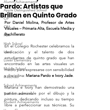
Alumni Achievements
Pardo: Artistas que
Apple Distinguished School
Brillan en Quinto Grado
CIF
Por Daniel Molina, Profesor de Artes 
CRA
Visuales – Primaria Alta, Escuela Media y 
Bachillerato
FER
High School
En el Colegio Rochester celebramos la 
Lions
dedicación y el talento de dos 
estudiantes de quinto grado que han 
Lower Elementary
encontrado en las artes visuales un 
Middle School
medio para expresarse con sensibilidad 
y disciplina: 
Mariana Pardo e Ivory Jade
.
Preschool
School Achievements
Mariana e Ivory han demostrado una 
pasión admirable por el dibujo y la 
Staff Achievements
pintura, dedicando incluso su tiempo 
Student Achievements
libre a perfeccionar sus técnicas. Su 