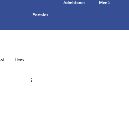
Admisiones
Menú
Portales
ol
Lions
Student Achievements