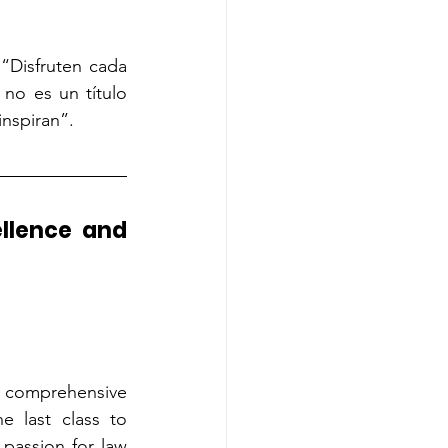
“Disfruten cada 
no es un título 
inspiran”.
llence and 
a comprehensive 
 last class to 
assion for law 