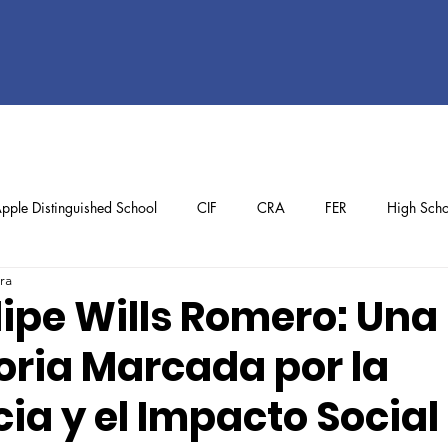
pple Distinguished School
CIF
CRA
FER
High Scho
ra
ol
Preschool
School Achievements
Staff Achievements
lipe Wills Romero: Una
oria Marcada por la
ia y el Impacto Social