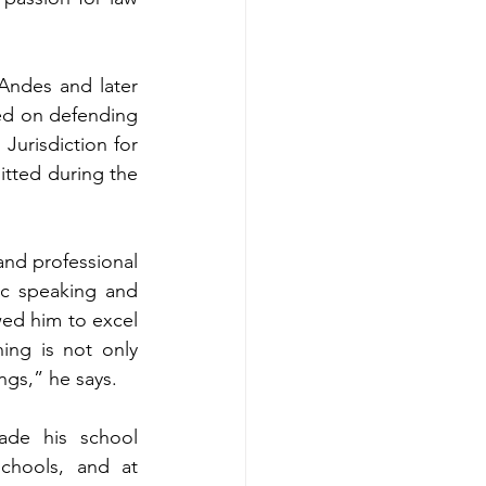
Andes and later 
ed on defending 
Jurisdiction for 
tted during the 
nd professional 
c speaking and 
wed him to excel 
ng is not only 
ngs,” he says.
de his school 
chools, and at 