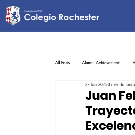
All Posts
Alumni Achievements
A
27 feb 2025
3 min de lectu
Lower Elementary
Middle Scho
Juan Fe
Trayect
Upper Elementary
Excelenc