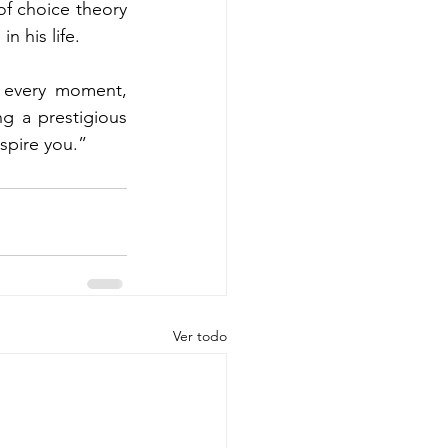
of choice theory 
n his life.
 every moment, 
g a prestigious 
nspire you.”
Ver todo