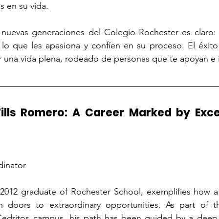
s en su vida.
 nuevas generaciones del Colegio Rochester es claro: 
o que les apasiona y confíen en su proceso. El éxito 
vir una vida plena, rodeado de personas que te apoyan e 
ills Romero: A Career Marked by Exce
dinator
a 2012 graduate of Rochester School, exemplifies how 
doors to extraordinary opportunities. As part of the
edritos campus, his path has been guided by a deep p