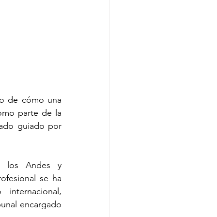
lo de cómo una 
omo parte de la 
ado guiado por 
e los Andes y 
fesional se ha 
ternacional, 
bunal encargado 