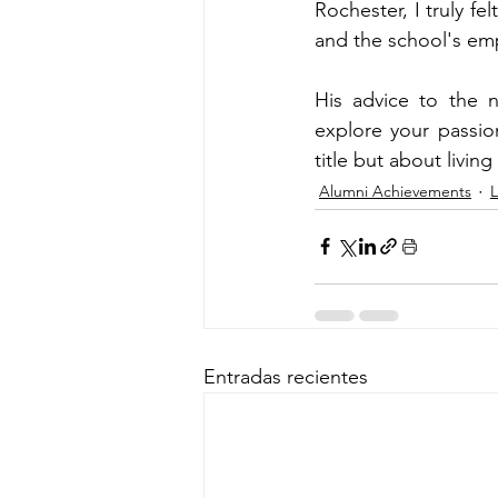
Rochester, I truly fe
and the school's emp
His advice to the 
explore your passion
title but about livin
Alumni Achievements
L
Entradas recientes