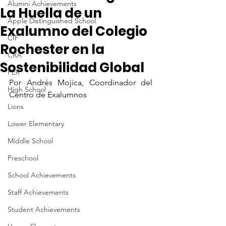
Alumni Achievements
La Huella de un
Apple Distinguished School
Exalumno del Colegio
CIF
Rochester en la
CRA
Sostenibilidad Global
FER
Por Andrés Mojica, Coordinador del 
High School
Centro de Exalumnos
Lions
Lower Elementary
Middle School
Preschool
School Achievements
Staff Achievements
Student Achievements